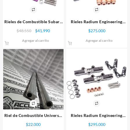
Rieles de Combustible Subaru
Rieles Radium Engineering
Ej20 y Ej25
Subaru WRX/STI
El
El
$
48.550
$
41.990
$
275.000
precio
precio
Agregar al carrito
Agregar al carrito
original
actual
era:
es:
$48.550.
$41.990.
Riel de Combustible Universal
Rieles Radium Engineering
x 1 metro
Subaru WRX/STI GC8 3-6
$
22.000
$
295.000