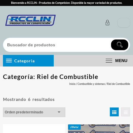
Skip
Bienvenido a RCCLIN - Productos de Competicion. Disponible la mayor variedad de productos.
to
content
Categoria
MENU
Categoría:
Riel de Combustible
Inicio
/
Combustible y sistemas
/ Riel de Combustible
Mostrando 6 resultados
¡Oferta!