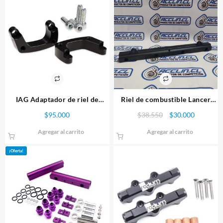
IAG Adaptador de riel de
Riel de combustible Lancer
combustible STI JDM
Evolution 4G63
El
El
$
95.000
$
38.550
$
30.000
precio
precio
Agregar al carrito
Agregar al carrito
original
actual
era:
es:
¡Oferta!
$38.550.
$30.000.