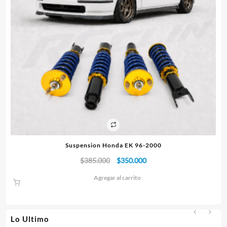
Suspension Honda EK 96-2000
El
El
$
385.000
$
350.000
precio
precio
Agregar al carrito
original
actual
era:
es:
$385.000.
$350.000.
Lo Ultimo