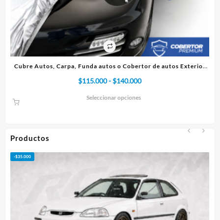
co
Cubre Autos, Carpa, Funda autos o Cobertor de autos Exterior
Premium
Rango
$
115.000
-
$
140.000
de
Seleccionar opciones
precios:
desde
$115.000
hasta
Productos
$140.000
-
$
35.000
-
$
5