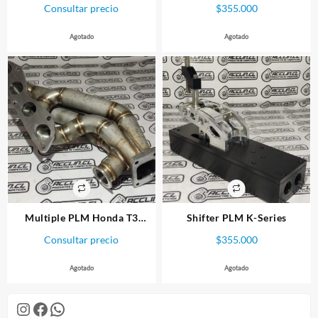
K20
F20B
Consultar precio
$
355.000
Agotado
Agotado
Multiple PLM Honda T3
Shifter PLM K-Series
Sidewinder K-Series
Consultar precio
$
355.000
Agotado
Agotado
Instagram
Facebook
WhatsApp