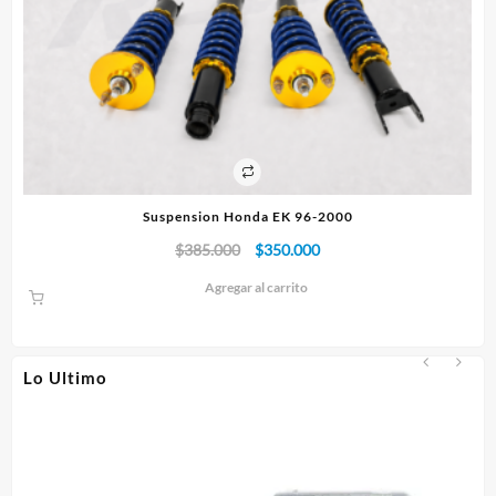
Suspension Honda EK 96-2000
El
El
$
385.000
$
350.000
precio
precio
Agregar al carrito
original
actual
era:
es:
$385.000.
$350.000.
Lo Ultimo