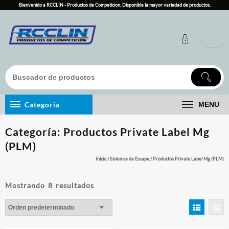
Skip
Bienvenido a RCCLIN - Productos de Competicion. Disponible la mayor variedad de productos.
to
content
Categoria
MENU
Categoría:
Productos Private Label Mg
(PLM)
Inicio
/
Sistemas de Escape
/ Productos Private Label Mg (PLM)
Mostrando 8 resultados