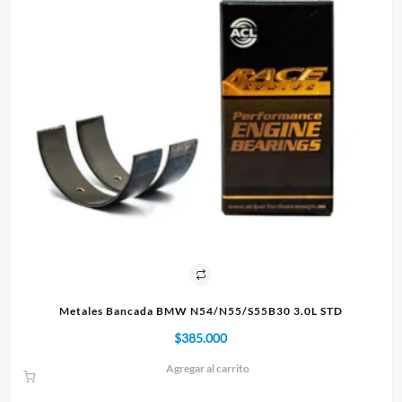
IE
Metales Bancada BMW N54/N55/S55B30 3.0L STD
$
385.000
Agregar al carrito