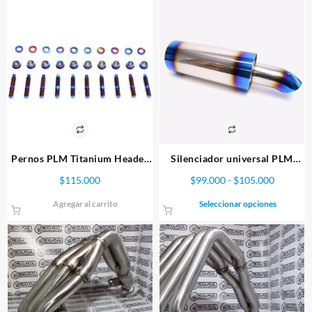
Pernos PLM Titanium Header
Silenciador universal PLM
Manifold
Power Driven con punta de
Rango
$
115.000
$
99.000
-
$
105.000
delfín
de
Este
Agregar al carrito
Seleccionar opciones
precios:
producto
desde
tiene
$99.000
múltiples
hasta
variantes.
$105.00
Las
opciones
se