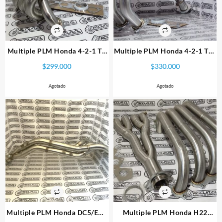
pueden
elegir
en
la
página
Multiple PLM Honda 4-2-1 TA
Multiple PLM Honda 4-2-1 Tri-
de
B-Series
Y SP B18 B20
$
299.000
$
330.000
producto
Agotado
Agotado
Multiple PLM Honda DC5/EP3
Multiple PLM Honda H22