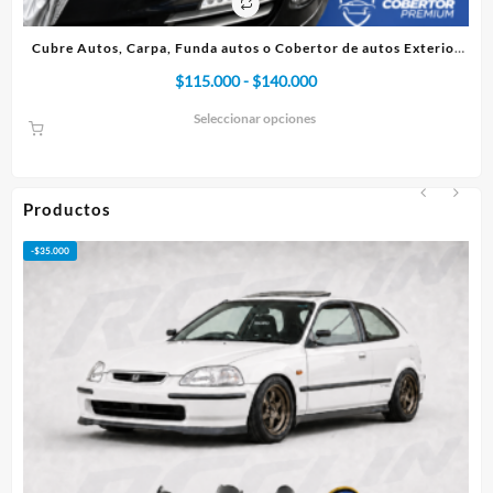
co
Cubre Autos, Carpa, Funda autos o Cobertor de autos Exterior
Premium
Rango
$
115.000
-
$
140.000
de
Seleccionar opciones
precios:
desde
$115.000
hasta
Productos
$140.000
-
$
35.000
-
$
5