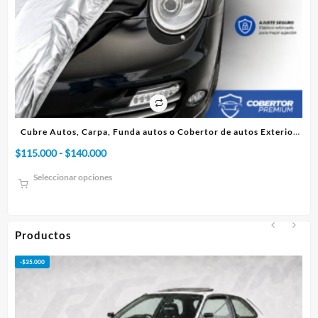
 Exterior
Cubre Autos, Carpa, Funda o Cobertor de autos Interior
Rango
$
75.000
-
$
95.000
de
Seleccionar opciones
precios:
desde
$75.000
hasta
Productos
$95.000
-
$
50.000