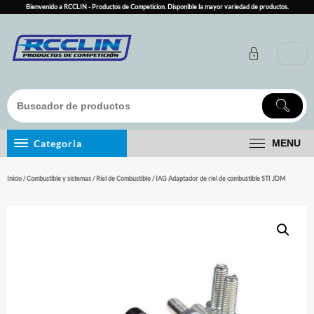
Skip
Bienvenido a RCCLIN - Productos de Competicion. Disponible la mayor variedad de productos.
to
content
Categoria
MENU
Inicio
/
Combustible y sistemas
/
Riel de Combustible
/ IAG Adaptador de riel de combustible STI JDM