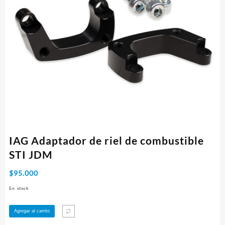
IAG Adaptador de riel de combustible
STI JDM
$
95.000
En stock
IAG
Agregar al carrito
Adaptador