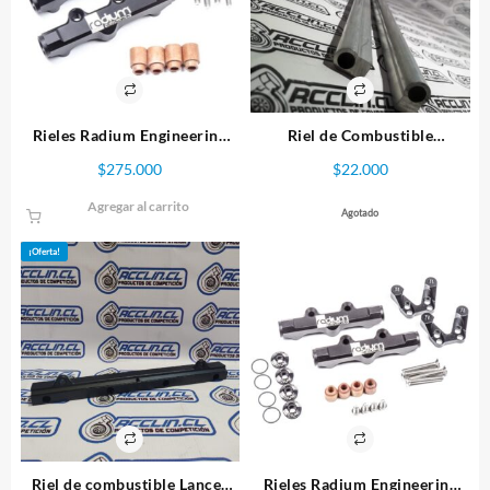
Rieles Radium Engineering
Riel de Combustible
Subaru WRX/STI
Universal x 1 metro
$
275.000
$
22.000
Agregar al carrito
Agotado
¡Oferta!
Riel de combustible Lancer
Rieles Radium Engineering