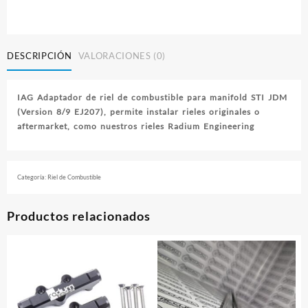
de
riel
de
combustible
DESCRIPCIÓN
VALORACIONES (0)
STI
JDM
cantidad
IAG Adaptador de riel de combustible para manifold STI JDM
(Version 8/9 EJ207), permite instalar rieles originales o
aftermarket, como nuestros rieles Radium Engineering
Categoría:
Riel de Combustible
Productos relacionados