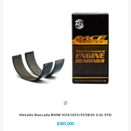
55B30 3.0L STD
Paño 60x90cm
$
10.000