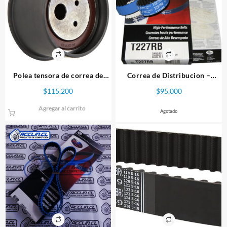
Polea tensora de correa de
Correa de Distribucion –
distribución Mitsubishi
Honda B16/B17
$
115.200
$
95.000
Agregar al carrito
Agotado