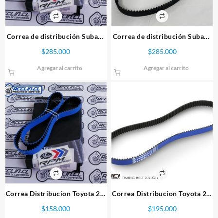
Correa de distribución Subaru
Correa de distribución Subaru
Gates Racing EJ20-25
Original 13028AA240
$
285.000
$
285.000
WRX/STi
Agregar al carrito
Agregar al carrito
Correa Distribucion Toyota 2jz
Correa Distribucion Toyota 2jz
Ge y Gte Marca Gates Racing
Ge y Gte Marca Tomei
$
158.000
$
195.000