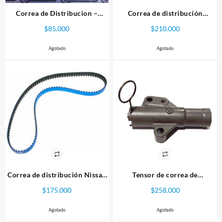
Correa de Distribucion –
Correa de distribución
Honda Serie D
Mitsubishi EVO 4G63 OEM
$
85.000
$
210.000
Agotado
Agotado
Correa de distribución Nissan
Tensor de correa de
RB20 RB26 Gates Racing
distribución Mitsubishi
$
175.000
$
258.000
Agotado
Agotado