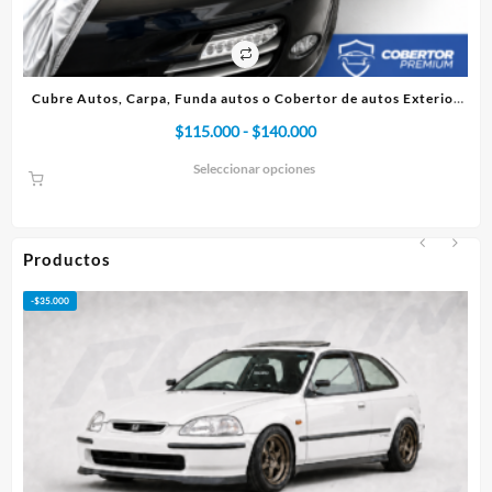
 autos Exterior
Cubre Autos, Carpa, Funda o Cobertor de autos Int
o
Rango
$
75.000
-
$
95.000
de
Seleccionar opciones
s:
precios:
desde
000
$75.000
hasta
Productos
000
$95.000
-
$
50.000