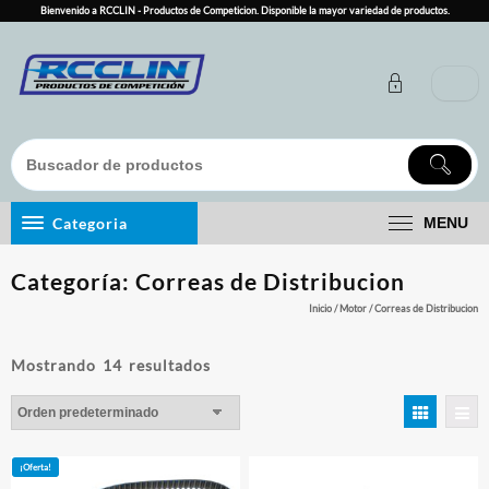
Skip
Bienvenido a RCCLIN - Productos de Competicion. Disponible la mayor variedad de productos.
to
content
Categoria
MENU
Categoría:
Correas de Distribucion
Inicio
/
Motor
/ Correas de Distribucion
Mostrando 14 resultados
¡Oferta!