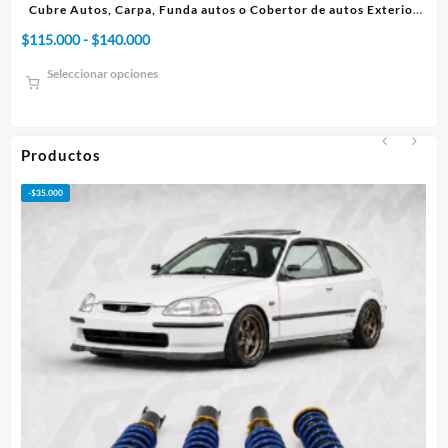
ior
Cubre Autos, Carpa, Funda o Cobertor de autos Interior
C
Rango
$
75.000
-
$
95.000
$
de
Seleccionar opciones
precios:
desde
$75.000
hasta
Productos
$95.000
-
$
50.000