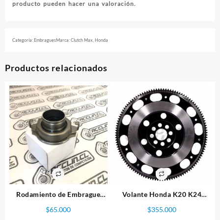
producto pueden hacer una valoración.
Categoría:
Embragues
Marca:
Clutch Max
,
Honda
Productos relacionados
Rodamiento de Embrague
Volante Honda K20 K24
“Tiro”. EVO, WRX y STI,
Marca Action Clutch
$
65.000
$
355.000
Alternativo