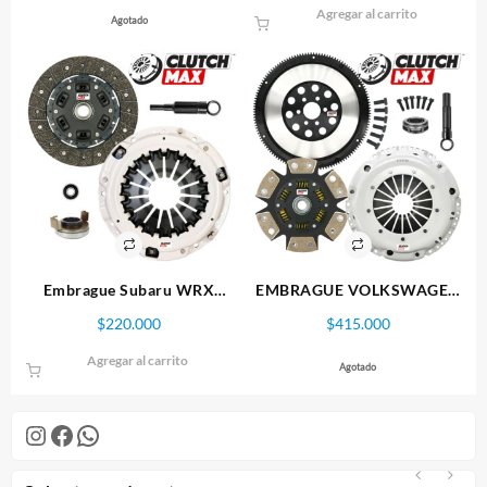
Agregar al carrito
Agotado
Embrague Subaru WRX
EMBRAGUE VOLKSWAGEN
2006-2017 Stage 2
GOLF JETTA BEETLE 1.8 1.8T
$
220.000
$
415.000
1.9 TDI STAGE 3
Agregar al carrito
Agotado
Instagram
Facebook
WhatsApp