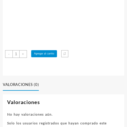
Embrague
-
+
Agregar al carrito
Honda
Prelude,
Accord.
H22
H23
VALORACIONES (0)
F22
F23
Valoraciones
cantidad
No hay valoraciones aún.
Solo los usuarios registrados que hayan comprado este