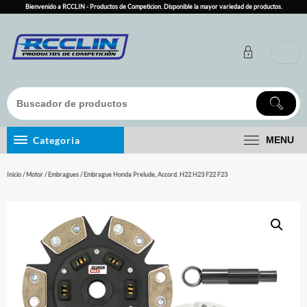
Skip
Bienvenido a RCCLIN - Productos de Competicion. Disponible la mayor variedad de productos.
to
content
Categoria
MENU
Inicio
/
Motor
/
Embragues
/ Embrague Honda Prelude, Accord. H22 H23 F22 F23