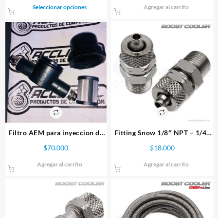
de
Este
Seleccionar opciones
Agregar al carrito
precios:
producto
desde
tiene
$255.000
múltiples
hasta
variantes.
$375.000
Las
opciones
se
pueden
elegir
en
la
página
Filtro AEM para inyeccion de
Fitting Snow 1/8″ NPT – 1/4″
de
Methanol
manguera metanol
$
70.000
$
18.000
producto
Agregar al carrito
Agregar al carrito