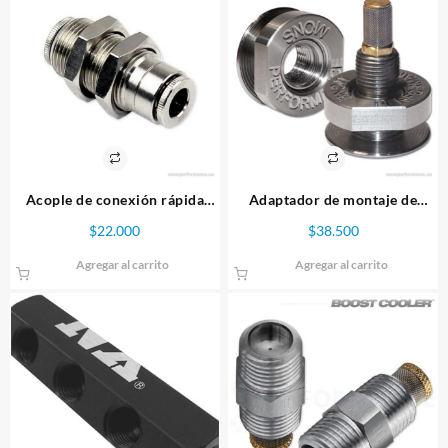
Acople de conexión rápida
Adaptador de montaje de
para estanque 1/4″, Snow
inyector – Acero inoxidable
$
22.000
$
38.500
Performance
Snow Performance
Agregar al carrito
Agregar al carrito