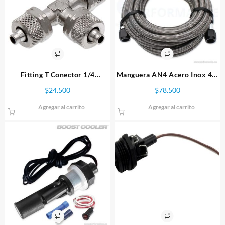
Fitting T Conector 1/4
Manguera AN4 Acero Inox 4.5
manguera metanol
metros con Fitting – Snow
$
24.500
$
78.500
Performance
Agregar al carrito
Agregar al carrito