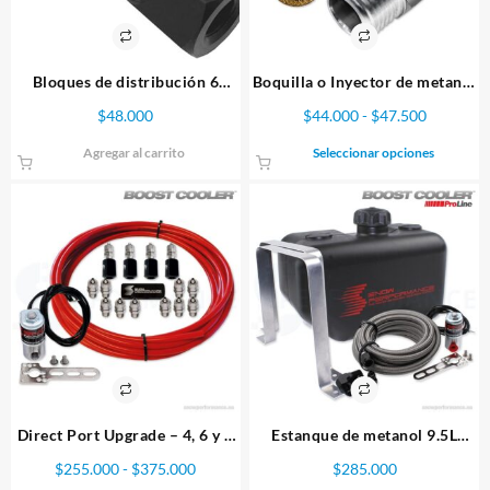
Bloques de distribución 6
Boquilla o Inyector de metanol
puertos Snow Performance
Snow Performance – Distintas
Rango
$
48.000
$
44.000
-
$
47.500
Medidas
de
Este
Agregar al carrito
Seleccionar opciones
precios:
producto
desde
tiene
$44.000
múltiples
hasta
variantes.
$47.500
Las
opciones
se
pueden
elegir
en
la
página
Direct Port Upgrade – 4, 6 y 8
Estanque de metanol 9.5L
de
cilindros.
ProLine- Snow Performance
Rango
$
255.000
-
$
375.000
$
285.000
producto