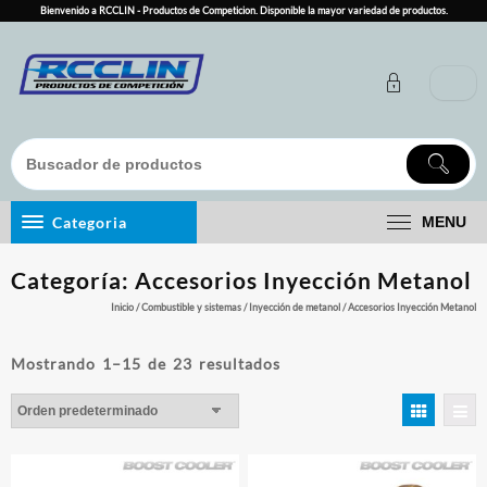
Skip
Bienvenido a RCCLIN - Productos de Competicion. Disponible la mayor variedad de productos.
to
content
Categoria
MENU
Categoría:
Accesorios Inyección Metanol
Inicio
/
Combustible y sistemas
/
Inyección de metanol
/ Accesorios Inyección Metanol
Mostrando 1–15 de 23 resultados