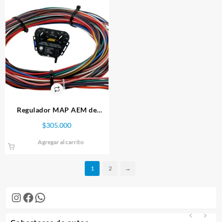
Regulador MAP AEM de
Injeccion de Agua/Metanol
$
305.000
Agregar al carrito
1
2
→
Instagram
Facebook
WhatsApp