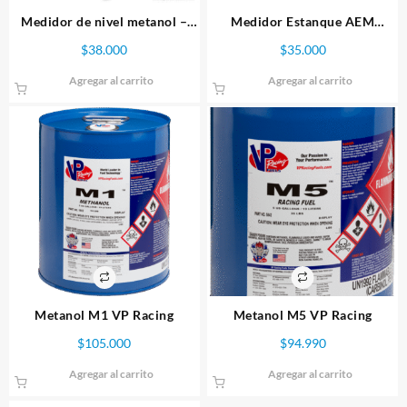
Medidor de nivel metanol –
Medidor Estanque AEM
Snow Performance
Inyección Agua/Metanol
$
38.000
$
35.000
Agregar al carrito
Agregar al carrito
Metanol M1 VP Racing
Metanol M5 VP Racing
$
105.000
$
94.990
Agregar al carrito
Agregar al carrito