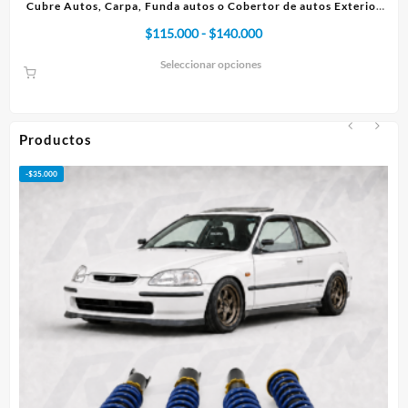
Exterior
Cubre Autos, Carpa, Funda o Cobertor de autos Interior
Rango
$
75.000
-
$
95.000
de
Seleccionar opciones
precios:
desde
$75.000
hasta
Productos
$95.000
-
$
50.000