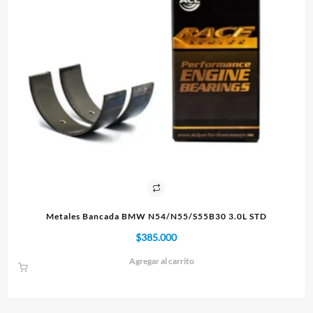
.0L STD
Paño 60x90cm
$
10.000
Agregar al carrito