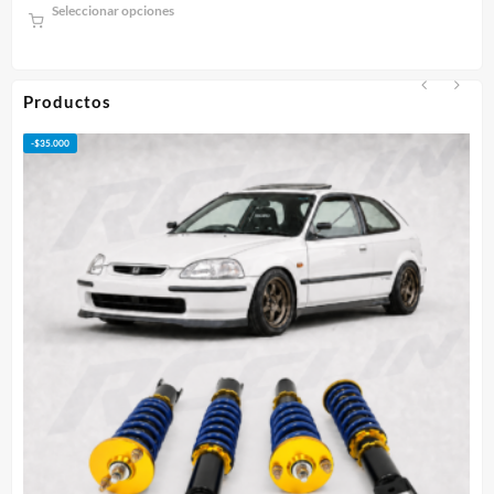
Seleccionar opciones
precios:
desde
$75.000
hasta
Productos
$95.000
-
$
50.000