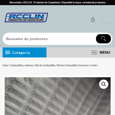
Skip
Bienvenido a RCCLIN - Productos de Competicion. Disponible la mayor variedad de productos.
to
content
Categoria
MENU
Inicio
/
Combustible y sistemas
/
Riel de Combustible
/ Riel de Combustible Universal x 1 metro