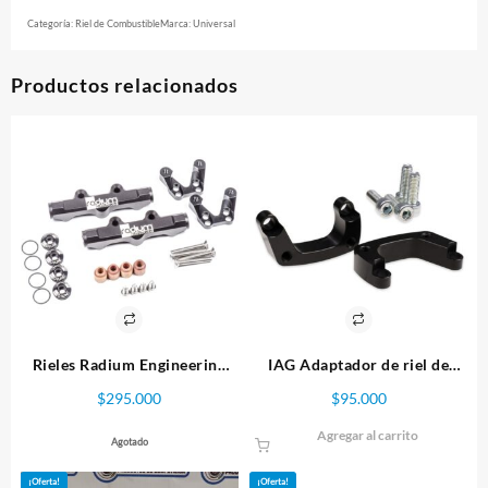
Categoría:
Riel de Combustible
Marca:
Universal
Productos relacionados
Rieles Radium Engineering
IAG Adaptador de riel de
Subaru WRX/STI GC8 3-6
combustible STI JDM
$
295.000
$
95.000
Agregar al carrito
Agotado
¡Oferta!
¡Oferta!