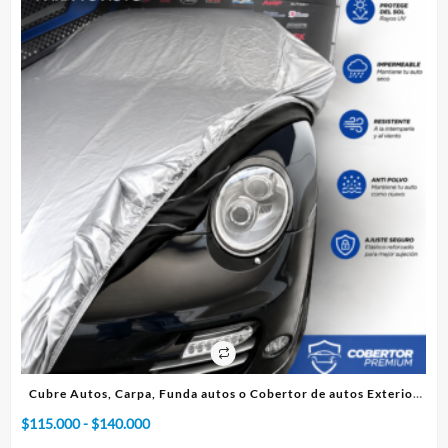
tos Exterior
Cubre Autos, Carpa, Funda o Cobertor de autos Interi
Rango
$
75.000
-
$
95.000
de