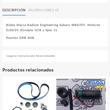
WRX/STI
cantidad
DESCRIPCIÓN
VALORACIONES (0)
Rieles Marca Radium Engineering Subaru WRX/STI. Motores
EJ20/25 (Excepto GC8 y Spec C)
Puertos ORB AN8
Categorías:
Internal de motor
,
Riel de Combustible
Productos relacionados