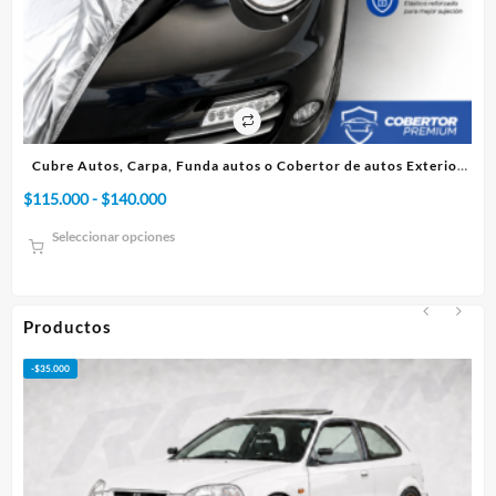
or de autos Exterior
Cubre Autos, Carpa, Funda o Cobertor de aut
Rango
$
75.000
-
$
95.000
de
Seleccionar opciones
precios:
desde
$75.000
hasta
Productos
$95.000
-
$
50.000