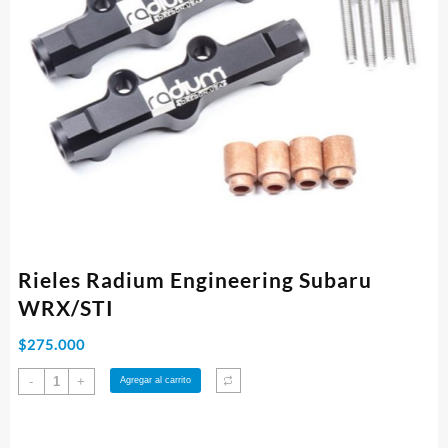
Rieles Radium Engineering Subaru
WRX/STI
$
275.000
Rieles
-
+
Agregar al carrito
Radium
Engineering
Subaru