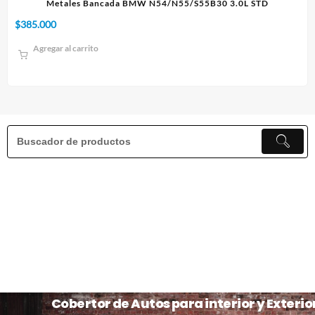
4/N55/S55B30 3.0L STD
Paño 60x90cm
$
10.000
Agregar al carrito
Cobertor de Autos para interior y Exterio