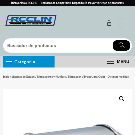
Skip
Bienvenido a RCCLIN - Productos de Competicion. Disponible la mayor variedad de productos.
to
content
Categoria
MENU
Inicio
/
Sistemas de Escape
/
Silenciadores y Mufflers
/ Silenciador Vibrant Ultra Quiet – Distintas medidas