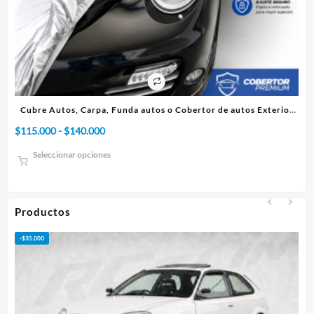
Exterior
Cubre Autos, Carpa, Funda o Cobertor de autos Interior
Rango
$
75.000
-
$
95.000
de
Seleccionar opciones
precios:
desde
$75.000
hasta
Productos
$95.000
-
$
50.000