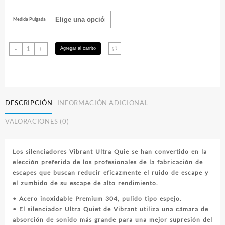
hasta
Medida Pulgada
$225.000
Silenciador
-
+
Agregar al carrito
Vibrant
Ultra
Quiet
-
Distintas
DESCRIPCIÓN
INFORMACIÓN ADICIONAL
medidas
VALORACIONES (0)
cantidad
Los silenciadores Vibrant Ultra Quie se han convertido en la
elección preferida de los profesionales de la fabricación de
escapes que buscan reducir eficazmente el ruido de escape y
el zumbido de su escape de alto rendimiento.
• Acero inoxidable Premium 304, pulido tipo espejo.
• El silenciador Ultra Quiet de Vibrant utiliza una cámara de
absorción de sonido más grande para una mejor supresión del