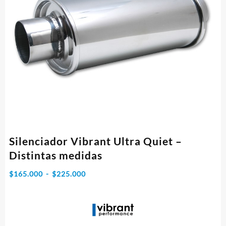
Silenciador Vibrant Ultra Quiet –
Distintas medidas
Rango
$
165.000
-
$
225.000
de
precios:
desde
$165.000