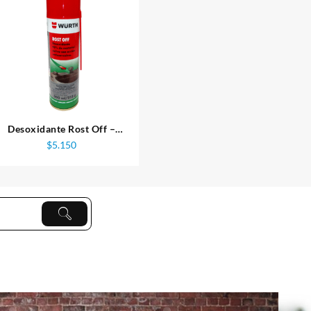
Desoxidante Rost Off –
Wurth
$
5.150