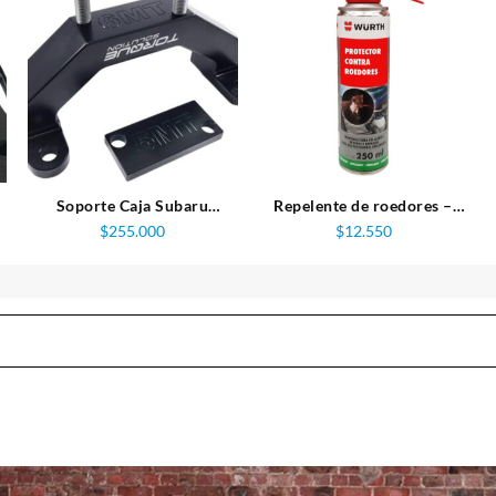
Soporte Caja Subaru
Repelente de roedores –
o
Impreza WRX STI, Torque
Wurth
$
255.000
$
12.550
Solution