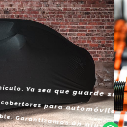
ior y Exterior
 guarde su
automóviles
un ajuste