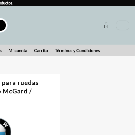
oductos.
s
Mi cuenta
Carrito
Términos y Condiciones
 para ruedas
co McGard /