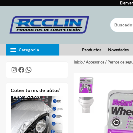
Skip
to
Bienven
content
Categoria
Productos
Novedades
Inicio
/
Accesorios
/ Pernos de segu
Instagram
Facebook
WhatsApp
Cobertores de autos