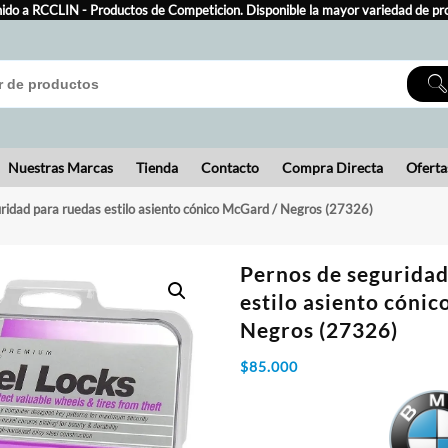
ido a RCCLIN - Productos de Competicion. Disponible la mayor variedad de pr
Nuestras Marcas
Tienda
Contacto
Compra Directa
Oferta
ridad para ruedas estilo asiento cónico McGard / Negros (27326)
Pernos de seguridad
estilo asiento cóni
Negros (27326)
$
85.000