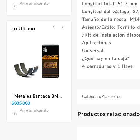
es:
era:
es:
era:
es:
0.
$1.050.000.
$385.000.
$350.000.
$1.100.000.
$1.050.000.
100mm
Longitud total: 51,7 mm
Agregar al carrito
Agregar al carrito
Agregar
Longitud del vástago: 2
Tamaño de la rosca: M14
Asiento/Estilo: Tornillo 
Lo Ultimo
¿Kit de instalación dispo
Aplicaciones
Universal
¿Qué hay en la caja?
4 cerraduras y 1 llave
ORT
Metales Bancada BMW
Paño 60x90cm
Rear C
Categoría:
Accesorios
 WRX
N54/N55/S55B30 3.0L
3-Ser
$
385.000
$
10.000
$
135.000
UPER
STD
Agregar al carrito
Agregar al carrito
Agrega
Productos relacionado