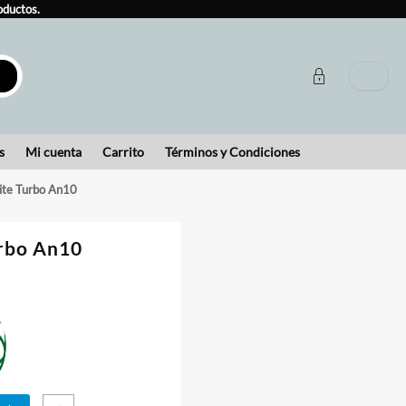
oductos.
s
Mi cuenta
Carrito
Términos y Condiciones
ite Turbo An10
urbo An10