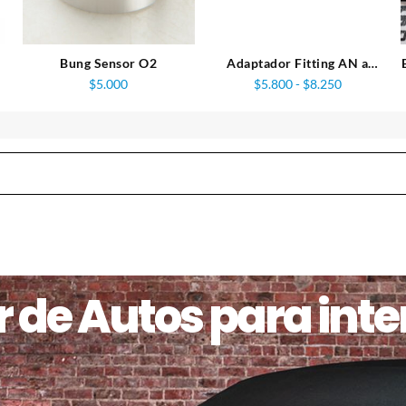
Bung Sensor O2
Adaptador Fitting AN a
Espiga Marca RedHorse
Rango
$
5.000
$
5.800
-
$
8.250
de
s:
precios:
desde
0
$5.800
hasta
0
$8.250
 de Autos para inter