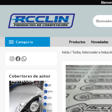
Skip
to
Bienven
content
Categoria
Productos
Novedades
Inicio
/
Turbo, Intercooler e Inducci
Instagram
Facebook
WhatsApp
Cobertores de autos