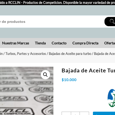
ido a RCCLIN - Productos de Competicion. Disponible la mayor variedad de pr
Nuestras Marcas
Tienda
Contacto
Compra Directa
Oferta
ón
/
Turbos, Partes y Accesorios
/
Bajadas de Aceite para turbo
/ Bajada de Ace
Bajada de Aceite T
$
10.000
Bajada
de
Aceite