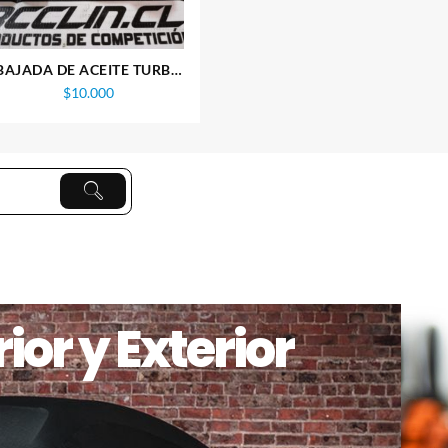
BAJADA DE ACEITE TURBO
AN10 V-GT40
$
10.000
ior y Exterior