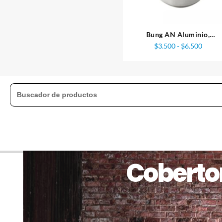
Bung AN Aluminio,
Diferentes Medidas.
Rango
$
3.500
-
$
6.500
de
precio
desde
$3.50
hasta
$6.50
Cobertor