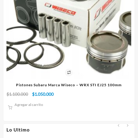
Pistones Subaru Marca Wiseco – WRX STI EJ25 100mm
El
El
$
1.100.000
$
1.050.000
$
1
precio
precio
Agregar al carrito
original
actual
era:
es:
$1.100.000.
$1.050.000.
Lo Ultimo