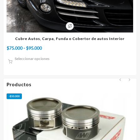
or
Cubre Autos, Carpa, Funda o Cobertor de autos Interior
Cu
Rango
$
75.000
-
$
95.000
$
4
de
Seleccionar opciones
precios:
desde
$75.000
hasta
Productos
$95.000
-
$
50.000
-
$
1