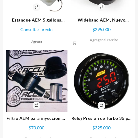
Estanque AEM 5 gallons
Wideband AEM, Nuevo
(20Litros) (Repuesto)
Sensor FAE
Consultar precio
$
295.000
Agregar al carrito
Agotado
Filtro AEM para inyeccion de
Reloj Presión de Turbo 35 psi
Methanol
AEM X Series
$
70.000
$
325.000