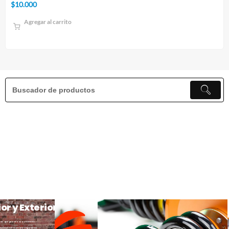
$
10.000
$
1
Agregar al carrito