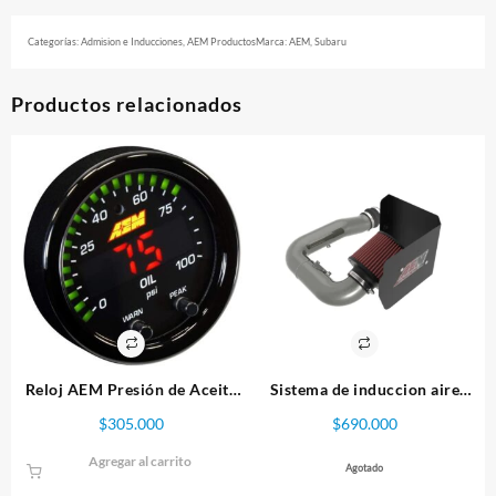
Categorías:
Admision e Inducciones
,
AEM Productos
Marca:
AEM
,
Subaru
Productos relacionados
Reloj AEM Presión de Aceite
Sistema de induccion aire
0-100 psi X Series
AEM para Subaru WRX
$
305.000
$
690.000
2022+ 2.4L F/I Turbo
Agregar al carrito
Agotado