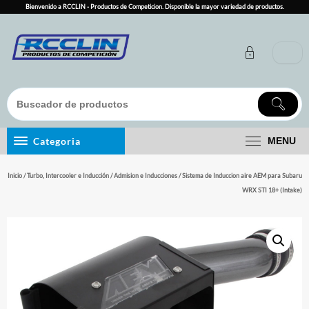
Skip
Bienvenido a RCCLIN - Productos de Competicion. Disponible la mayor variedad de productos.
to
content
Categoria
MENU
Inicio
/
Turbo, Intercooler e Inducción
/
Admision e Inducciones
/ Sistema de Induccion aire AEM para Subaru
WRX STI 18+ (Intake)