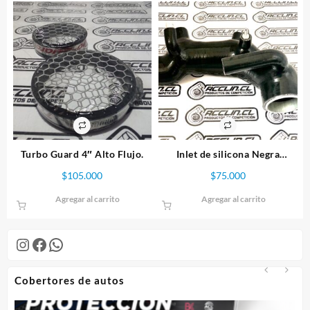
Turbo Guard 4″ Alto Flujo.
Inlet de silicona Negra
Subaru Impreza WRX/STI,
$
105.000
$
75.000
GC8 V.3y4
Agregar al carrito
Agregar al carrito
Instagram
Facebook
WhatsApp
Cobertores de autos