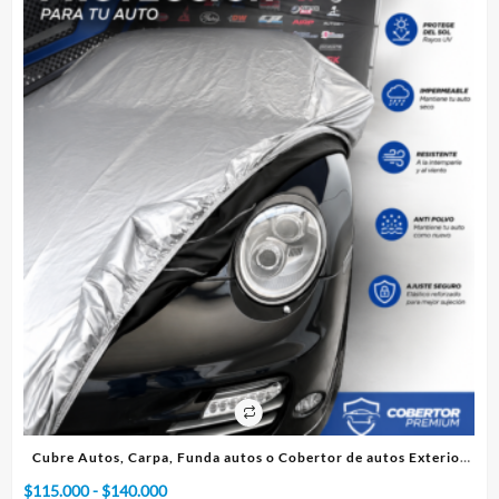
os Exterior
Cubre Autos, Carpa, Funda o Cobertor de autos Interio
Rango
$
75.000
-
$
95.000