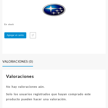
En stock
Sistema
Agregar al carrito
de
Induccion
aire
AEM
para
VALORACIONES (0)
Subaru
WRX
Valoraciones
STI
18+
(Intake)
No hay valoraciones aún.
cantidad
Solo los usuarios registrados que hayan comprado este
producto pueden hacer una valoración.