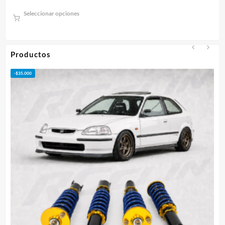
de
Seleccionar opciones
precios:
desde
$75.000
hasta
Productos
$95.000
-
$
50.000