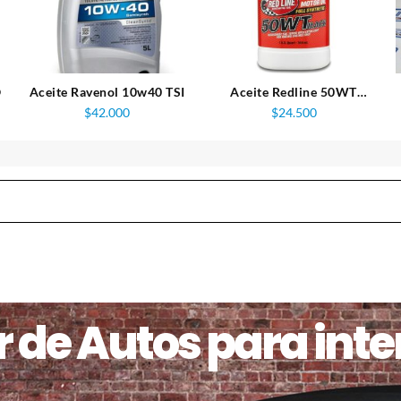
O
Aceite Ravenol 10w40 TSI
Aceite Redline 50WT
(15W50) Racing
$
42.000
$
24.500
 de Autos para inter