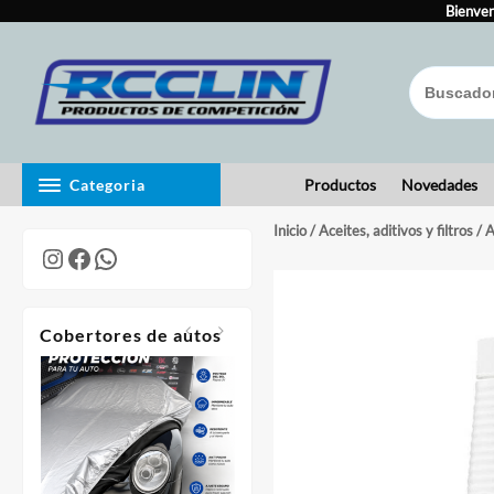
Skip
to
Bienven
content
Categoria
Productos
Novedades
Inicio
/
Aceites, aditivos y filtros
/ A
Instagram
Facebook
WhatsApp
Cobertores de autos