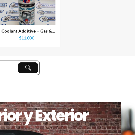
Coolant Additive – Gas &
Diesel: VP Cool Down
$
11.000
ior y Exterior