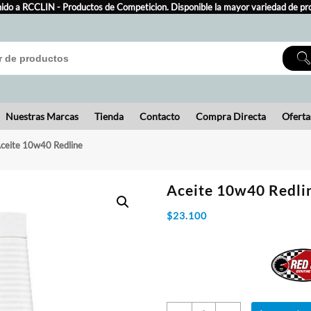
ido a RCCLIN - Productos de Competicion. Disponible la mayor variedad de pr
Nuestras Marcas
Tienda
Contacto
Compra Directa
Oferta
ceite 10w40 Redline
Aceite 10w40 Redli
$
23.100
Aceite
10w40
Redline