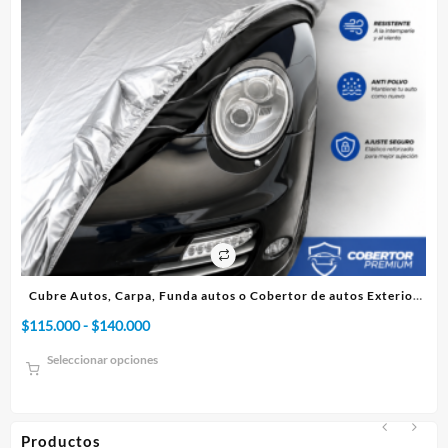
producto
producto
 Exterior
Cubre Autos, Carpa, Funda o Cobertor de autos Interior
Rango
$
75.000
-
$
95.000
de
Seleccionar opciones
precios:
desde
$75.000
hasta
Productos