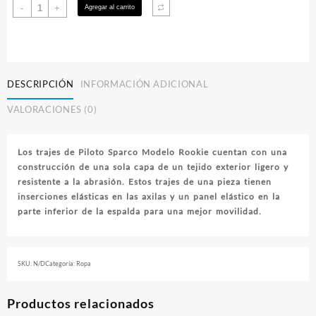
Traje
-
+
Agregar al carrito
$260.000
Piloto
Sparco
Modelo
Rookie
cantidad
DESCRIPCIÓN
INFORMACIÓN ADICIONAL
VALORACIONES (0)
Los trajes de Piloto Sparco Modelo Rookie cuentan con una
construcción de una sola capa de un tejido exterior ligero y
resistente a la abrasión. Estos trajes de una pieza tienen
inserciones elásticas en las axilas y un panel elástico en la
parte inferior de la espalda para una mejor movilidad.
SKU:
N/D
Categoría:
Ropa
Productos relacionados