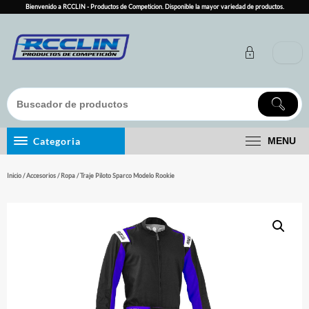
Skip
Bienvenido a RCCLIN - Productos de Competicion. Disponible la mayor variedad de productos.
to
content
Categoria
MENU
Inicio
/
Accesorios
/
Ropa
/ Traje Piloto Sparco Modelo Rookie