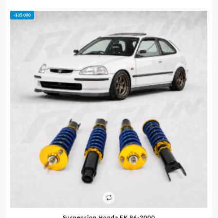
$95.000
-
$
50.000
Pistones Subaru Marca Wiseco – WRX STI EJ25 100m