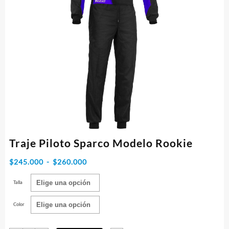
Traje Piloto Sparco Modelo Rookie
Rango
$
245.000
-
$
260.000
de
Talla
precios:
desde
Color
$245.000
hasta