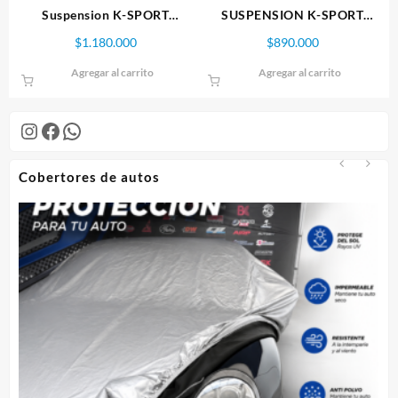
Suspension K-SPORT
SUSPENSION K-SPORT
SUBARU IMPREZA GDA/GDB
TOYOTA SUPRA 93-98 SERIE
$
1.180.000
$
890.000
STI 5×100 SERIE SPORT
STREET
Agregar al carrito
Agregar al carrito
Instagram
Facebook
WhatsApp
Cobertores de autos