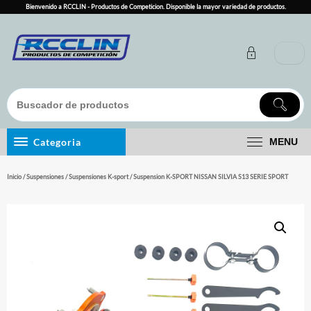
Skip
Bienvenido a RCCLIN - Productos de Competicion. Disponible la mayor variedad de productos.
to
content
Categoria
MENU
Inicio
/
Suspensiones
/
Suspensiones K-sport
/ Suspension K-SPORT NISSAN SILVIA S13 SERIE SPORT