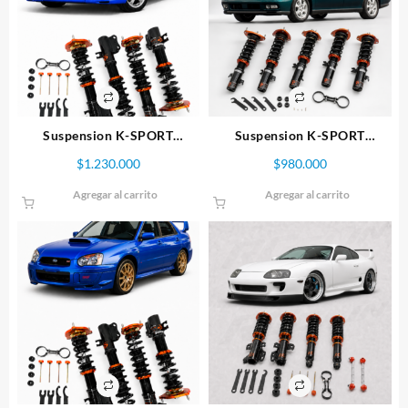
Suspension K-SPORT
Suspension K-SPORT
SUBARU IMPREZA STI GC8
SUBARU LEGACY 93-98
$
1.230.000
$
980.000
SERIE SPORT
BD/BG/BK SERIE SPORT
Agregar al carrito
Agregar al carrito