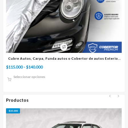
tos Exterior
Cubre Autos, Carpa, Funda o Cobertor de autos Interi
Rango
$
75.000
-
$
95.000
de
Seleccionar opciones
precios:
desde
$75.000
hasta
Productos
$95.000
-
$
50.000