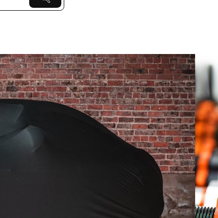
ior y Exterior
 guarde su
automóviles