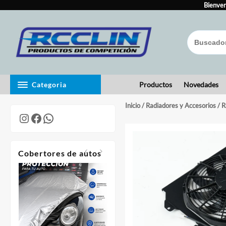
Skip
to
Bienven
content
Categoria
Productos
Novedades
Inicio
/
Radiadores y Accesorios
/
R
Instagram
Facebook
WhatsApp
Cobertores de autos