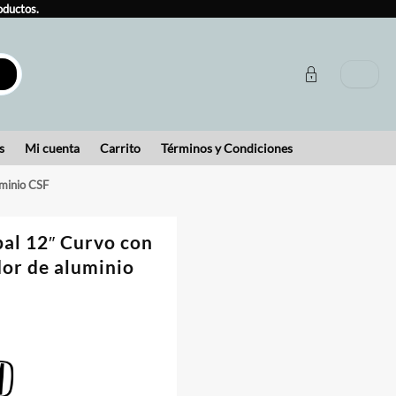
oductos.
s
Mi cuenta
Carrito
Términos y Condiciones
uminio CSF
pal 12″ Curvo con
dor de aluminio