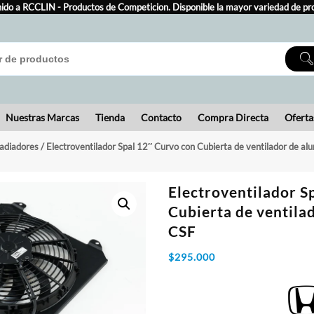
ido a RCCLIN - Productos de Competicion. Disponible la mayor variedad de pr
Nuestras Marcas
Tienda
Contacto
Compra Directa
Oferta
adiadores
/ Electroventilador Spal 12″ Curvo con Cubierta de ventilador de al
Electroventilador S
Cubierta de ventila
CSF
$
295.000