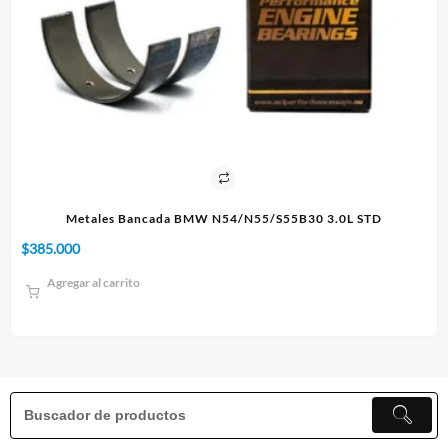
TD
Paño 60x90cm
$
10.000
Agregar al carrito