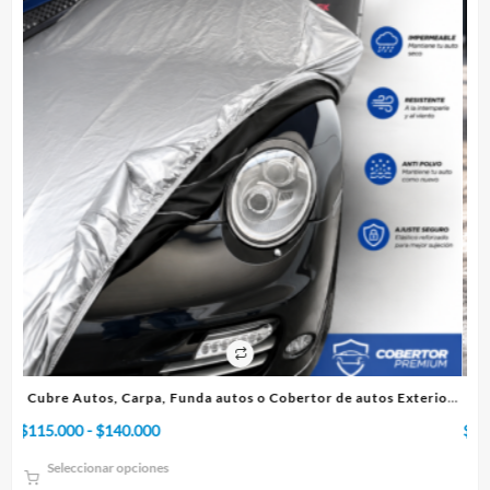
la
página
de
producto
erior
Cubre Autos, Carpa, Funda o Cobertor de autos Interior
Rango
$
75.000
-
$
95.000
de
Seleccionar opciones
precios: