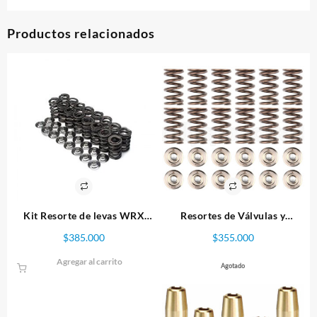
Productos relacionados
Kit Resorte de levas WRX
Resortes de Válvulas y
EJ20, Ej25 Titanium Marca
Retenedores de Titanio
$
385.000
$
355.000
BC
WRX/STI Brian Crower
Agregar al carrito
Agotado