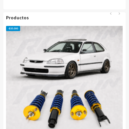
desde
$75.000
hasta
Productos
$95.000
-
$
50.000