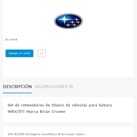
En stock
Retenedores
Agregar al carrito
de
titanio
de
válvulas
WRX/STI
DESCRIPCIÓN
VALORACIONES (0)
Brian
Crower
cantidad
Set de retenedores de titanio de válvulas para Subaru
WRX/STI Marca Brian Crower
SKU:
BC2300-16
Categoría:
Levas
Marca:
Brian Crower
,
Subaru