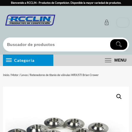
Skip
Bienvenido a RCCLIN - Productos de Competicion. Disponible la mayor variedad de productos.
to
content
Categoria
MENU
Inicio
/
Motor
/
Levas
/ Retenedores de titanio de válvulas WRX/STI Brian Crower