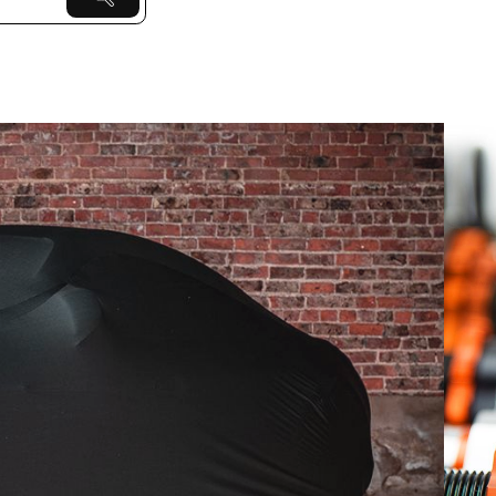
ior y Exterior
 guarde su
automóviles