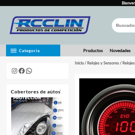
Skip
to
Bienven
content
Categoria
Productos
Novedades
Inicio
/
Relojes y Sensores
/
Relojes
Instagram
Facebook
WhatsApp
Cobertores de autos