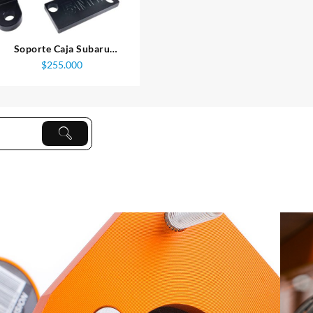
Soporte Caja Subaru
Impreza WRX STI, Torque
$
255.000
Solution