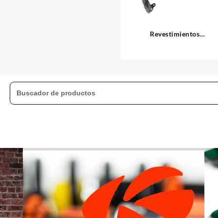
Revestimientos
guardabarros OEM
Mitsubishi para Evo 7/8/9