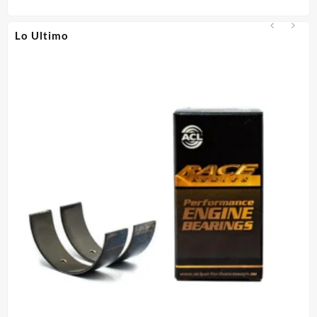
$385.000.
$350.000.
Lo Ultimo