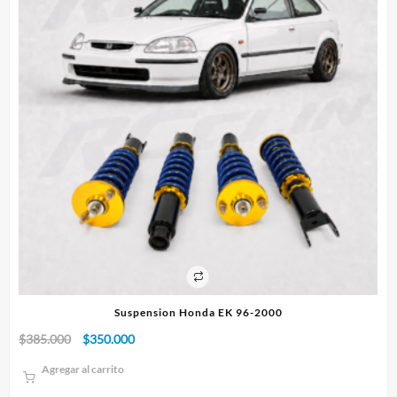
Suspension Honda EK 96-2000
El
El
$
385.000
$
350.000
$
1
precio
precio
Agregar al carrito
original
actual
era:
es: