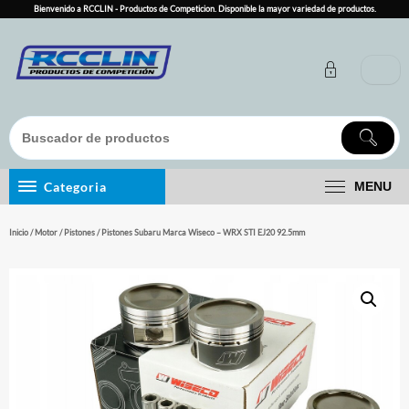
Skip
Bienvenido a RCCLIN - Productos de Competicion. Disponible la mayor variedad de productos.
to
content
Categoria
MENU
Inicio
/
Motor
/
Pistones
/ Pistones Subaru Marca Wiseco – WRX STI EJ20 92.5mm