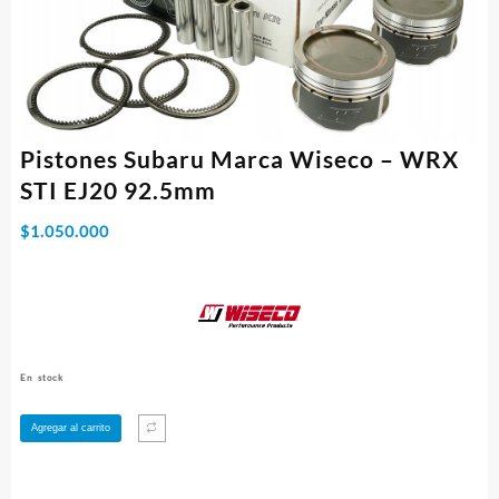
Pistones Subaru Marca Wiseco – WRX
STI EJ20 92.5mm
$
1.050.000
En stock
Pistones
Agregar al carrito
Subaru
Marca
Wiseco