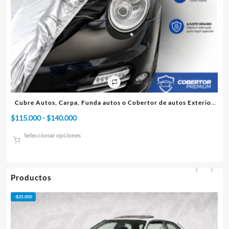
ico
Cubre Autos, Carpa, Funda autos o Cobertor de autos Exterior
Premium
Rango
$
115.000
-
$
140.000
$
7
de
Seleccionar opciones
precios:
desde
$115.000
hasta
Productos
$140.000
-
$
35.000
-
$
5