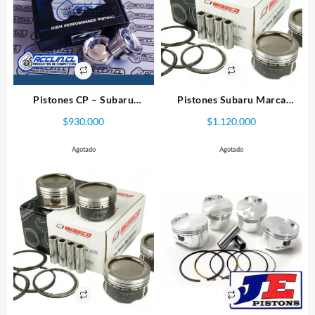
Pistones CP – Subaru
Pistones Subaru Marca
Impreza EJ25 99.5mm
Wiseco – WRX STI EJ25
$
930.000
$
1.120.000
99.5mm
Agotado
Agotado