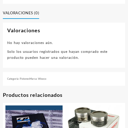
–
WRX
VALORACIONES (0)
STI
EJ20
Valoraciones
92.5mm
cantidad
No hay valoraciones aún.
Solo los usuarios registrados que hayan comprado este
producto pueden hacer una valoración.
Categoría:
Pistones
Marca:
Wiseco
Productos relacionados