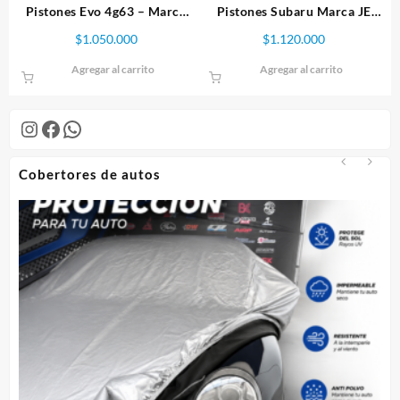
Pistones Evo 4g63 – Marca
Pistones Subaru Marca JE
Wiseco 85.5mm
Piston, EJ257 8.5:1 WRX STI
$
1.050.000
$
1.120.000
99.5mm
Agregar al carrito
Agregar al carrito
Instagram
Facebook
WhatsApp
Cobertores de autos