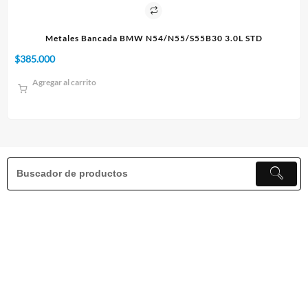
IE
Metales Bancada BMW N54/N55/S55B30 3.0L STD
$
385.000
$
1
Agregar al carrito