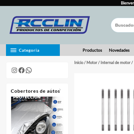
Skip
to
Bienven
content
Categoria
Productos
Novedades
Inicio
/
Motor
/
Internal de motor
/
Instagram
Facebook
WhatsApp
Cobertores de autos