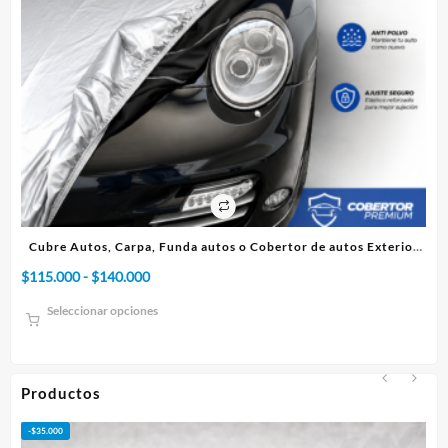
terior
Cubre Autos, Carpa, Funda o Cobertor de autos Interior
Rango
$
75.000
-
$
95.000
de
Seleccionar opciones
precios:
desde
$75.000
hasta
Productos
$95.000
-
$
50.000