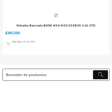
L STD
Paño 60x90cm
$
10.000
Agregar al carrito