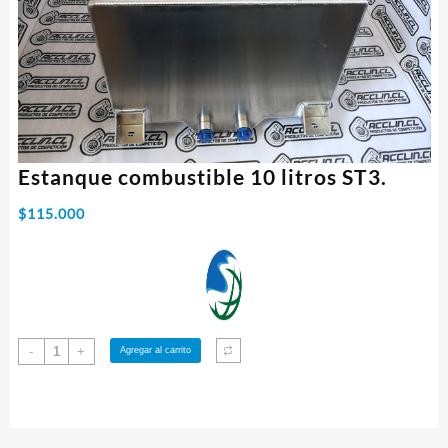
Estanque combustible 10 litros ST3.
$
115.000
Estanque
-
+
Agregar al carrito
combustible
10
litros
ST3.