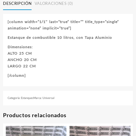
cantidad
DESCRIPCIÓN
VALORACIONES (0)
[column width=”1/1″ last=”true” title=”” title_type=”single”
animation=”none” implicit=”true”]
Estanque de combustible 10 litros, con Tapa Aluminio
Dimensiones:
ALTO 25 CM
ANCHO 20 CM
LARGO 22 CM
[/column]
Categoría:
Estanques
Marca:
Universal
Productos relacionados