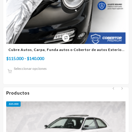
autos Exterior
Cubre Autos, Carpa, Funda o Cobertor de autos Inte
Rango
$
75.000
-
$
95.000
de
Seleccionar opciones
precios:
desde
$75.000
hasta
Productos
$95.000
-
$
50.000