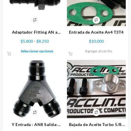
Adaptador Fitting AN a
Entrada de Aceite An4 T3T4
Espiga Marca RedHorse
Rango
$
5.800
-
$
8.250
$
10.000
de
Este
Seleccionar opciones
Agregar al carrito
precios:
producto
desde
tiene
$5.800
múltiples
hasta
variantes.
$8.250
Las
opciones
se
pueden
elegir
en
la
Y Entrada : AN8 Salida:
Bajada de Aceite Turbo 5/8″
página
AN6xAN6
Hembra
de