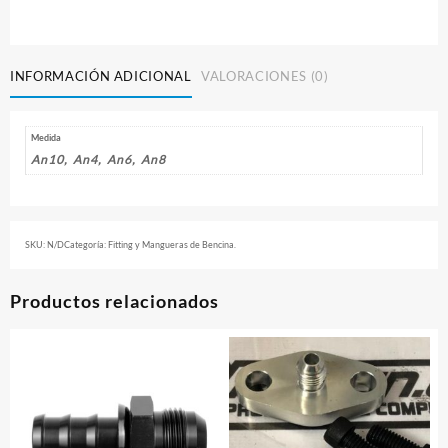
AN
$4.850
cantidad
INFORMACIÓN ADICIONAL
VALORACIONES (0)
Medida
An10, An4, An6, An8
SKU:
N/D
Categoría:
Fitting y Mangueras de Bencina.
Productos relacionados