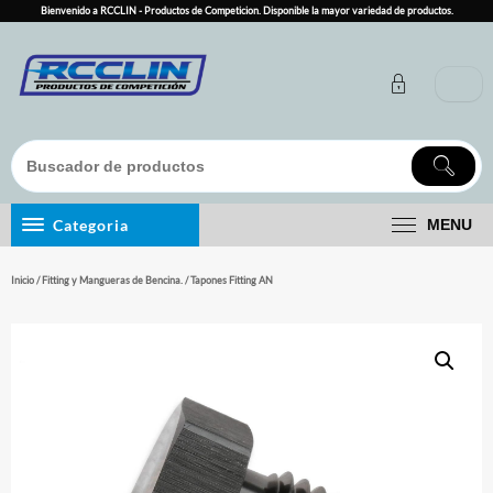
Skip
Bienvenido a RCCLIN - Productos de Competicion. Disponible la mayor variedad de productos.
to
content
Categoria
MENU
Inicio
/
Fitting y Mangueras de Bencina.
/ Tapones Fitting AN