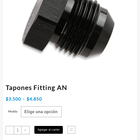
Tapones Fitting AN
Rango
$
3.500
-
$
4.850
de
Medida
precios:
desde
Tapones
-
+
Agregar al carrito
$3.500
Fitting
hasta