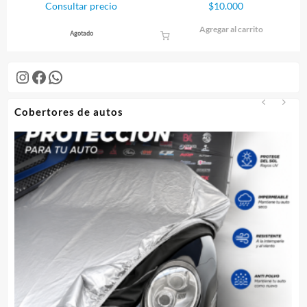
Consultar precio
$
10.000
producto
Agregar al carrito
Agotado
Instagram
Facebook
WhatsApp
Cobertores de autos