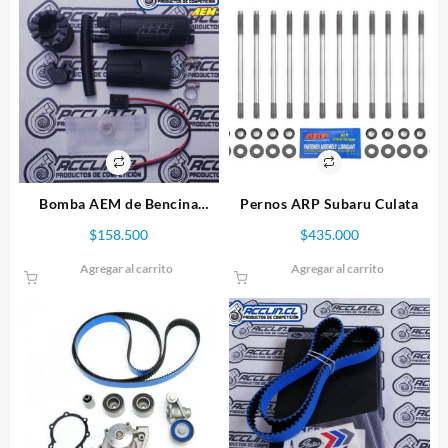
Bomba AEM de Bencina
Pernos ARP Subaru Culata
Interna 340 Lph
$
158.500
$
435.000
Agregar al carrito
Agregar al carrito