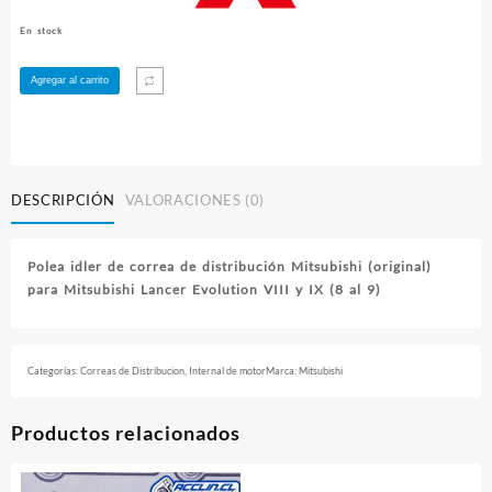
En stock
Polea
Agregar al carrito
idler
de
correa
de
distribución
DESCRIPCIÓN
VALORACIONES (0)
Mitsubishi
cantidad
Polea idler de correa de distribución Mitsubishi (original)
para Mitsubishi Lancer Evolution VIII y IX (8 al 9)
Categorías:
Correas de Distribucion
,
Internal de motor
Marca:
Mitsubishi
Productos relacionados