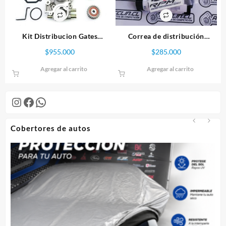
Kit Distribucion Gates
Correa de distribución
Racing. Subaru Impreza,
Subaru Gates Racing EJ20-25
$
955.000
$
285.000
WRX, STI. Correa Con Bomba
WRX/STi
de agua.
Agregar al carrito
Agregar al carrito
Instagram
Facebook
WhatsApp
Cobertores de autos