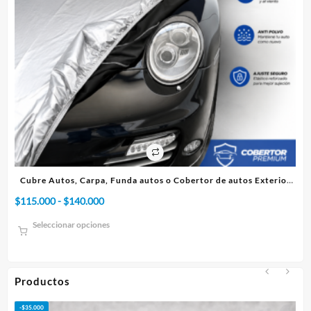
os Exterior
Cubre Autos, Carpa, Funda o Cobertor de autos Interio
Rango
$
75.000
-
$
95.000
de
Seleccionar opciones
precios:
desde
$75.000
hasta
Productos
$95.000
-
$
50.000