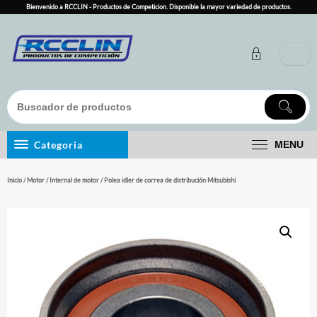
Skip
Bienvenido a RCCLIN - Productos de Competicion. Disponible la mayor variedad de productos.
to
content
Categoria
MENU
Inicio
/
Motor
/
Internal de motor
/ Polea idler de correa de distribución Mitsubishi