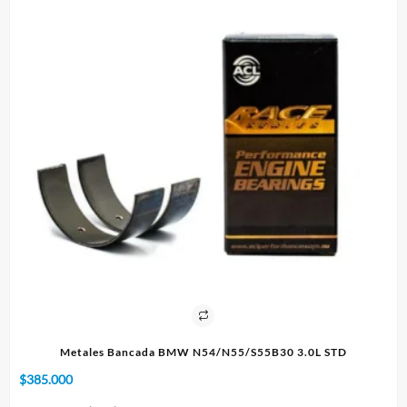
IE
Metales Bancada BMW N54/N55/S55B30 3.0L STD
$
385.000
$
1