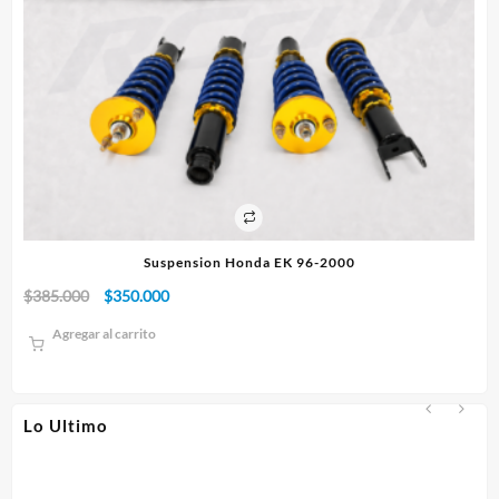
Suspension Honda EK 96-2000
El
El
$
385.000
$
350.000
$
1
precio
precio
Agregar al carrito
original
actual
era:
es:
$385.000.
$350.000.
Lo Ultimo