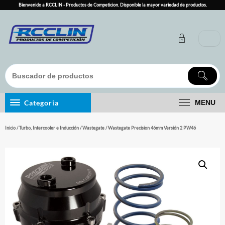
Skip
Bienvenido a RCCLIN - Productos de Competicion. Disponible la mayor variedad de productos.
to
content
Categoria
MENU
Inicio
/
Turbo, Intercooler e Inducción
/
Wastegate
/ Wastegate Precision 46mm Versión 2 PW46