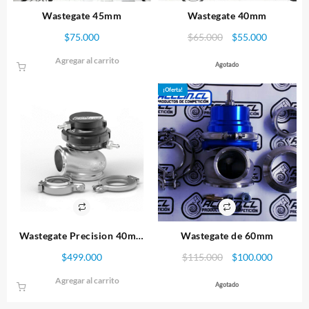
Wastegate 45mm
Wastegate 40mm
El
El
$
75.000
$
65.000
$
55.000
precio
precio
Agregar al carrito
original
actual
Agotado
era:
es:
¡Oferta!
$65.000.
$55.000.
Wastegate Precision 40mm
Wastegate de 60mm
Version 2
El
El
$
499.000
$
115.000
$
100.000
precio
precio
Agregar al carrito
original
actual
Agotado
era:
es: