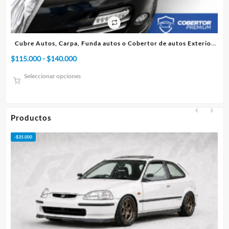
ico
Cubre Autos, Carpa, Funda autos o Cobertor de autos Exterior
Premium
Rango
$
115.000
-
$
140.000
$
7
de
Seleccionar opciones
precios:
desde
$115.000
hasta
Productos
$140.000
-
$
35.000
-
$
5