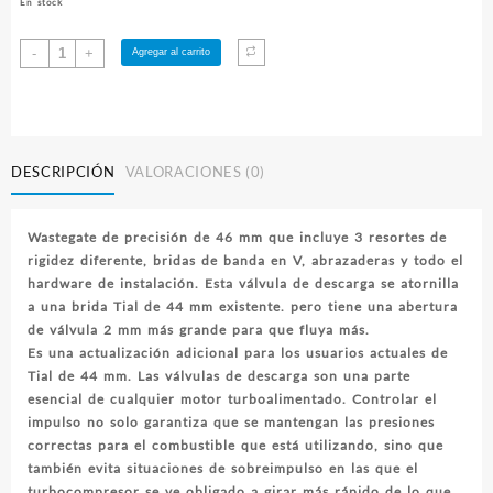
En stock
Wastegate
-
+
Agregar al carrito
Precision
46mm
Versión
2
PW46
DESCRIPCIÓN
VALORACIONES (0)
cantidad
Wastegate de precisión de 46 mm que incluye 3 resortes de
rigidez diferente, bridas de banda en V, abrazaderas y todo el
hardware de instalación. Esta válvula de descarga se atornilla
a una brida Tial de 44 mm existente. pero tiene una abertura
de válvula 2 mm más grande para que fluya más.
Es una actualización adicional para los usuarios actuales de
Tial de 44 mm. Las válvulas de descarga son una parte
esencial de cualquier motor turboalimentado. Controlar el
impulso no solo garantiza que se mantengan las presiones
correctas para el combustible que está utilizando, sino que
también evita situaciones de sobreimpulso en las que el
turbocompresor se ve obligado a girar más rápido de lo que