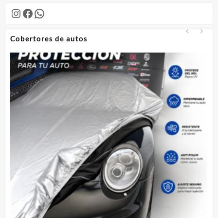
$115.000.
$100.00
Instagram
Facebook
WhatsApp
Cobertores de autos