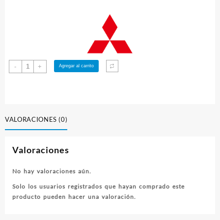
Volante
-
+
Agregar al carrito
EVO
7-
9
Action
Clutch
VALORACIONES (0)
de
ACR
Valoraciones
Chromoly
UltraLigero
cantidad
No hay valoraciones aún.
Solo los usuarios registrados que hayan comprado este
producto pueden hacer una valoración.