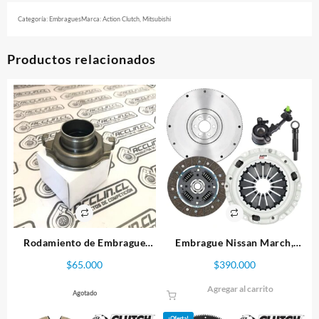
Categoría:
Embragues
Marca:
Action Clutch
,
Mitsubishi
Productos relacionados
Rodamiento de Embrague
Embrague Nissan March,
“Tiro”. EVO, WRX y STI,
Tiida, Versa 1.6L HR16DE
$
65.000
$
390.000
Alternativo
Stage 1 Con volante incluido
Agregar al carrito
Agotado
¡Oferta!