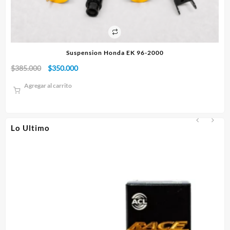
Suspension Honda EK 96-2000
El
El
$
385.000
$
350.000
$
1
precio
precio
Agregar al carrito
original
actual
era:
es:
$385.000.
$350.000.
Lo Ultimo