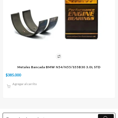
IE
Metales Bancada BMW N54/N55/S55B30 3.0L STD
$
385.000
$
1
Agregar al carrito