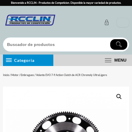
Skip
Bienvenido a RCCLIN - Productos de Competicion. Disponible la mayor variedad de productos.
to
content
Categoria
MENU
Inicio
/
Motor
/
Embragues
/ Volante EVO 7-9 Action Clutch de ACR Chromoly UltraLigero