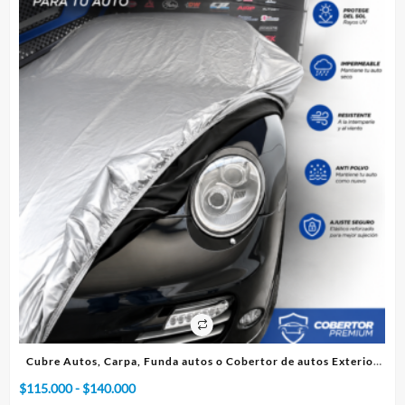
ico
Cubre Autos, Carpa, Funda autos o Cobertor de autos Exterior
Premium
Rango
$
115.000
-
$
140.000
$
7