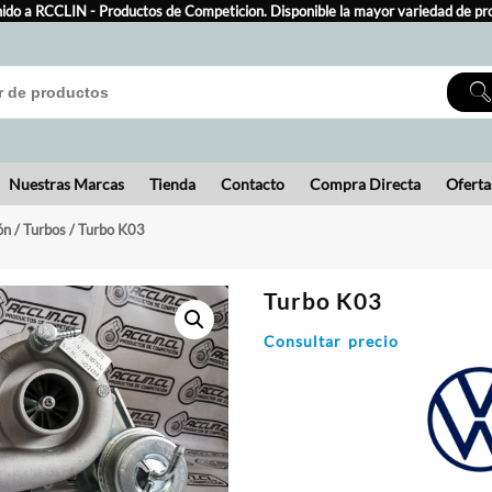
ido a RCCLIN - Productos de Competicion. Disponible la mayor variedad de pr
Nuestras Marcas
Tienda
Contacto
Compra Directa
Oferta
ón
/
Turbos
/ Turbo K03
Turbo K03
Consultar precio