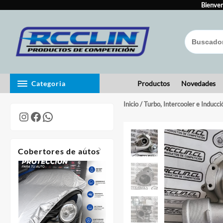
Skip
to
Bienven
content
Categoria
Productos
Novedades
Inicio
/
Turbo, Intercooler e Inducci
Instagram
Facebook
WhatsApp
Cobertores de autos