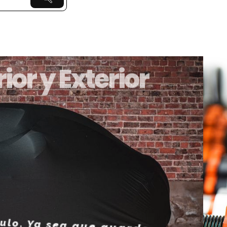
ior y Exterior
 guarde su
automóviles