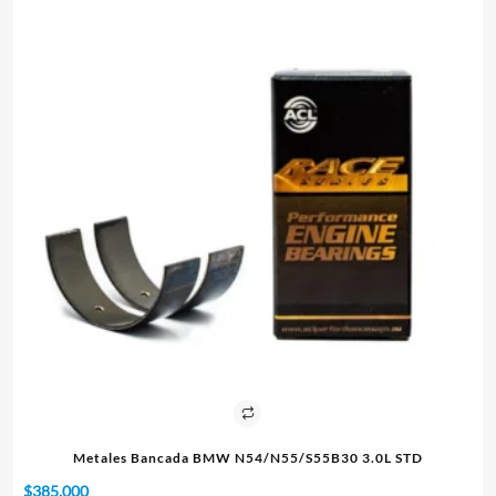
5B30 3.0L STD
Paño 60x90cm
$
10.000