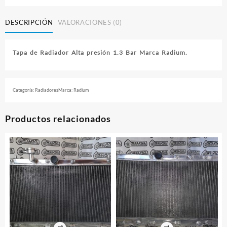
Radium
Type-
DESCRIPCIÓN
VALORACIONES (0)
A
cantidad
Tapa de Radiador Alta presión 1.3 Bar Marca Radium.
Categoría:
Radiadores
Marca:
Radium
Productos relacionados