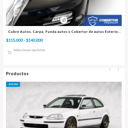
autos Exterior
Cubre Autos, Carpa, Funda o Cobertor de autos Inte
Rango
$
75.000
-
$
95.000
de
Seleccionar opciones
precios:
desde
$75.000
hasta
Productos
$95.000
-
$
50.000