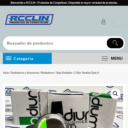
Skip
Bienvenido a RCCLIN - Productos de Competicion. Disponible la mayor variedad de productos.
to
content
Categoria
MENU
Inicio
/
Radiadores y Accesorios
/
Radiadores
/ Tapa Radiador 1.3 Bar Radium Type-A