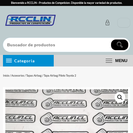
Skip
Bienvenido a RCCLIN - Productos de Competicion. Disponible la mayor variedad de productos.
to
content
Categoria
MENU
Inicio
/
Accesorios
/
Tapas Airbag
/ Tapa Airbag Piloto Toyota 2