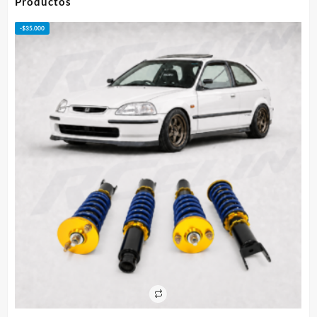
Productos
$95.000
-
$
50.000