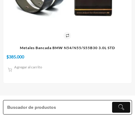
 Bancada BMW N54/N55/S55B30 3.0L STD
$
10.000
rito
Agregar al carrito