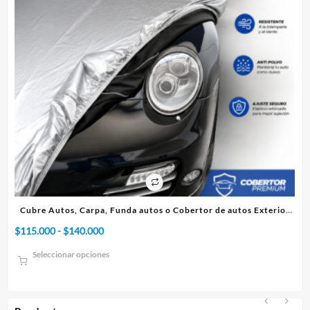
 o Cobertor de autos Exterior
Cubre Autos, Carpa, Funda o Coberto
ium
Rango
$
75.000
-
$
95.000
de
Seleccionar opciones
precios:
desde
$75.000
hasta