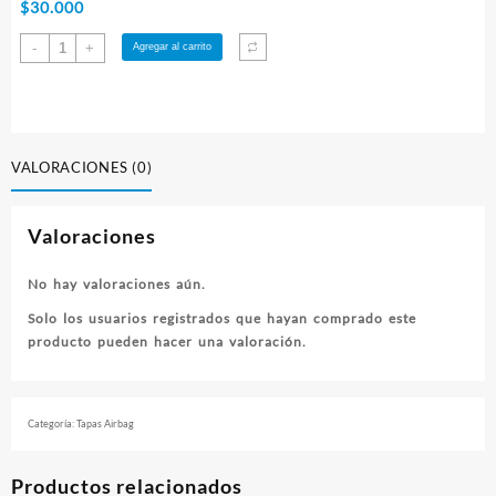
$
30.000
Tapa
-
+
Agregar al carrito
Airbag
Piloto
Toyota
2
cantidad
VALORACIONES (0)
Valoraciones
No hay valoraciones aún.
Solo los usuarios registrados que hayan comprado este
producto pueden hacer una valoración.
Categoría:
Tapas Airbag
Productos relacionados