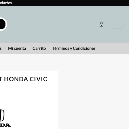
oductos.
s
Mi cuenta
Carrito
Términos y Condiciones
RT HONDA CIVIC
o
000.