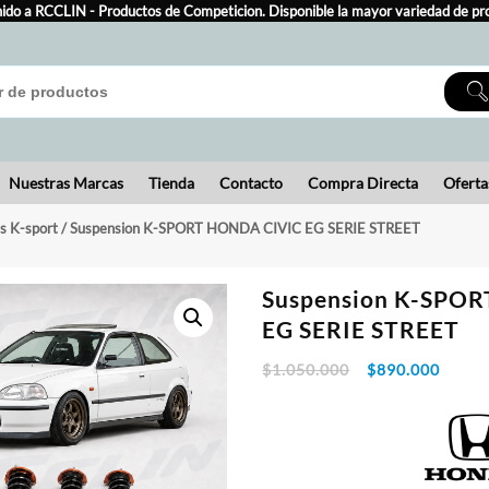
ido a RCCLIN - Productos de Competicion. Disponible la mayor variedad de pr
Nuestras Marcas
Tienda
Contacto
Compra Directa
Oferta
s K-sport
/ Suspension K-SPORT HONDA CIVIC EG SERIE STREET
Suspension K-SPO
EG SERIE STREET
El
El
$
1.050.000
$
890.000
precio
preci
original
actual
era:
es:
$1.050.000.
$890.