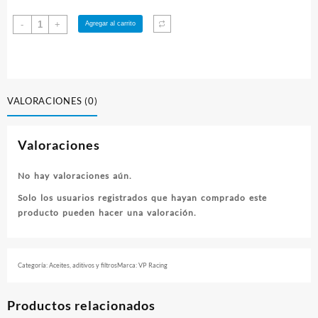
Refrigerante
-
+
Agregar al carrito
–
Coolant
RED
50/50
Marca
VALORACIONES (0)
VP
cantidad
Valoraciones
No hay valoraciones aún.
Solo los usuarios registrados que hayan comprado este
producto pueden hacer una valoración.
Categoría:
Aceites, aditivos y filtros
Marca:
VP Racing
Productos relacionados