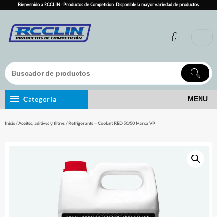
Skip
Bienvenido a RCCLIN - Productos de Competicion. Disponible la mayor variedad de productos.
to
content
Categoria
MENU
Inicio
/
Aceites, aditivos y filtros
/ Refrigerante – Coolant RED 50/50 Marca VP