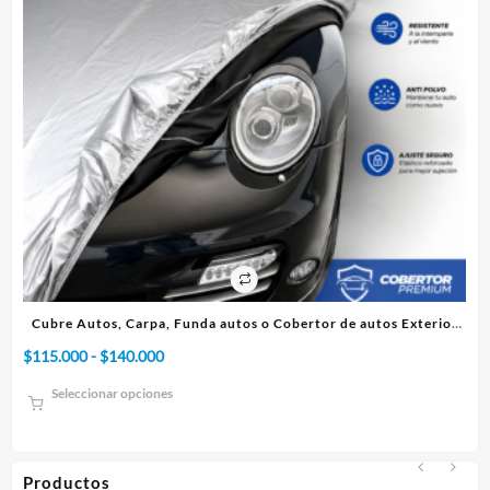
ico
Cubre Autos, Carpa, Funda autos o Cobertor de autos Exterior
Premium
Rango
$
115.000
-
$
140.000
$
7
de
Seleccionar opciones
precios:
desde
$115.000
hasta
Productos