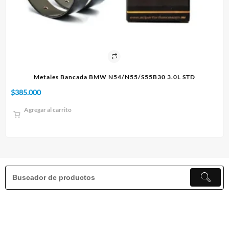
IE
Metales Bancada BMW N54/N55/S55B30 3.0L STD
$
385.000
$
1
Agregar al carrito