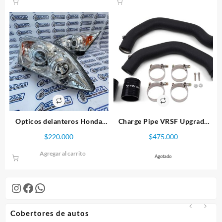
original
actual
era:
es:
$58.000.
$50.000.
Opticos delanteros Honda
Charge Pipe VRSF Upgrade
CRV 07-2010.
BMW M3, M4 & M2
$
220.000
$
475.000
Competition F80 F82 F87 S55
Año 2015 – 2019
Agregar al carrito
Agotado
Instagram
Facebook
WhatsApp
Cobertores de autos