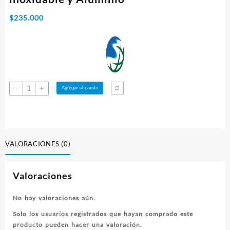
$
235.000
Rebordeador
-
+
Agregar al carrito
de
Tubos
de
acero
inoxidable
VALORACIONES (0)
y
Aluminio
Valoraciones
cantidad
No hay valoraciones aún.
Solo los usuarios registrados que hayan comprado este
producto pueden hacer una valoración.