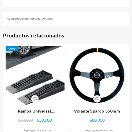
Categoría:
Accesorios
Marca:
Universal
Productos relacionados
¡Oferta!
Rampa Universal.
Volante Sparco 350mm
70cm*20cm*8cm
El
El
$
58.000
$
50.000
$
80.000
precio
precio
Agregar al carrito
Agregar al carrito