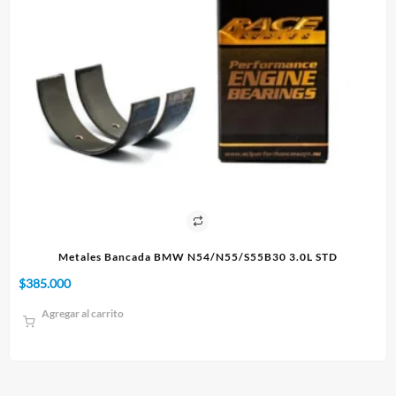
TD
Paño 60x90cm
$
10.000
Agregar al carrito