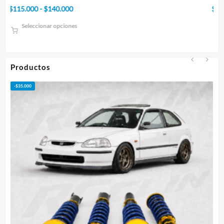
Rango
$
75.000
-
$
95.000
$
de
Seleccionar opciones
precios:
desde
$75.000
hasta
Productos
$95.000
-
$
50.000