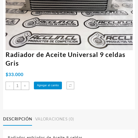
Radiador de Aceite Universal 9 celdas
Gris
$
33.000
Radiador
-
+
Agregar al carrito
de
Aceite
Universal
9
celdas
DESCRIPCIÓN
VALORACIONES (0)
Gris
cantidad
Radiador enfriador de Aceite 9 celdas