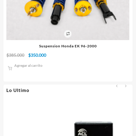
Suspension Honda EK 96-2000
El
El
$
385.000
$
350.000
$
1
precio
precio
Agregar al carrito
original
actual
era:
es:
$385.000.
$350.000.
Lo Ultimo