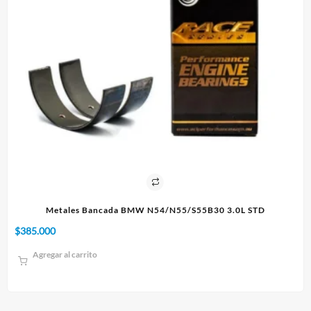
IE
Metales Bancada BMW N54/N55/S55B30 3.0L STD
$
385.000
$
1
Agregar al carrito