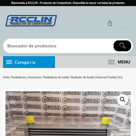
Skip
Bienvenido a RCCLIN - Productos de Competicion. Disponible la mayor variedad de productos.
to
content
Categoria
MENU
Inicio
/
Radiadores y Accesorios
/
Radiadores de aceite
/ Radiador de Aceite Universal 9 celdas Gris