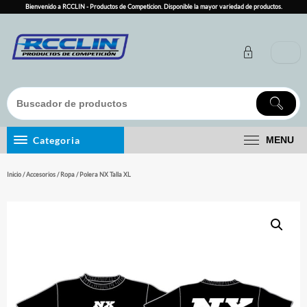
Skip
Bienvenido a RCCLIN - Productos de Competicion. Disponible la mayor variedad de productos.
to
content
Categoria
MENU
Inicio
/
Accesorios
/
Ropa
/ Polera NX Talla XL