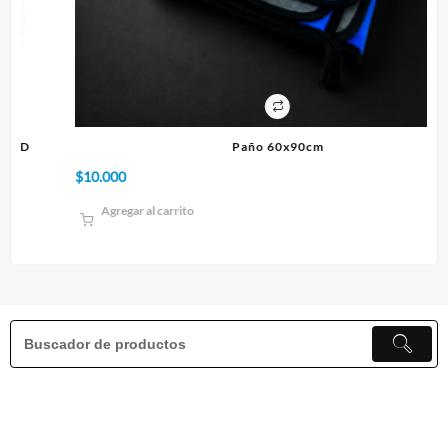
Paño 60x90cm
$
10.000
$
1
Agregar al carrito