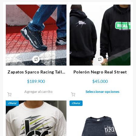
Zapatos Sparco Racing Talla
Polerón Negro Real Street
43 Azul
$
189.900
$
45.000
Este
Agregar al carrito
Seleccionar opciones
producto
tiene
¡Oferta!
¡Oferta!
múltiples
variantes.
Las
opciones
se