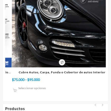
producto
or
Cubre Autos, Carpa, Funda o Cobertor de autos Interior
Cu
Rango
$
75.000
-
$
95.000
$
4
de
Seleccionar opciones
precios:
desde
$75.000
hasta
Productos
$95.000