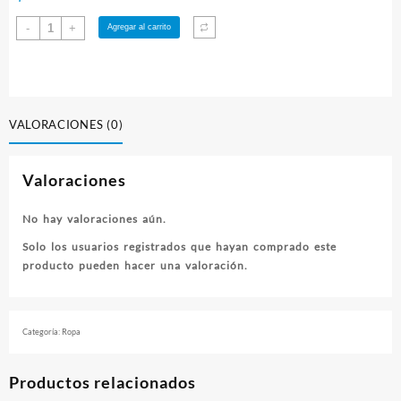
Polera
-
+
Agregar al carrito
NX
Talla
XL
cantidad
VALORACIONES (0)
Valoraciones
No hay valoraciones aún.
Solo los usuarios registrados que hayan comprado este
producto pueden hacer una valoración.
Categoría:
Ropa
Productos relacionados