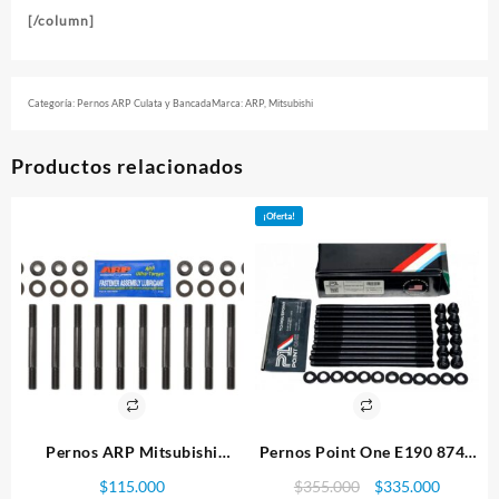
[/column]
Categoría:
Pernos ARP Culata y Bancada
Marca:
ARP
,
Mitsubishi
Productos relacionados
¡Oferta!
Pernos ARP Mitsubishi
Pernos Point One E190 8740
Bancada
con tuercas de 12 puntos,
El
El
$
115.000
$
355.000
$
335.000
Subaru Culata Ej20-5