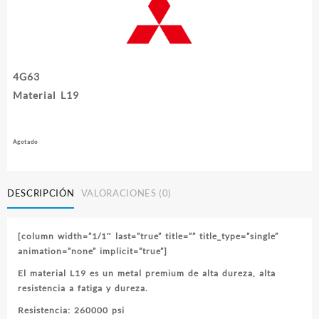
4G63
Material L19
Agotado
DESCRIPCIÓN
VALORACIONES (0)
[column width=”1/1″ last=”true” title=”” title_type=”single”
animation=”none” implicit=”true”]
El material L19 es un metal premium de alta dureza, alta
resistencia a fatiga y dureza.
Resistencia: 260000 psi