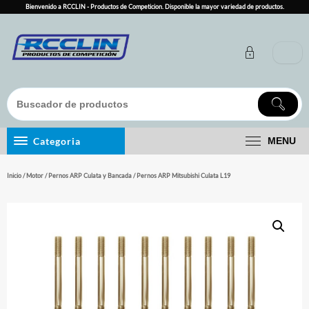
Skip
Bienvenido a RCCLIN - Productos de Competicion. Disponible la mayor variedad de productos.
to
content
Categoria
MENU
Inicio
/
Motor
/
Pernos ARP Culata y Bancada
/ Pernos ARP Mitsubishi Culata L19