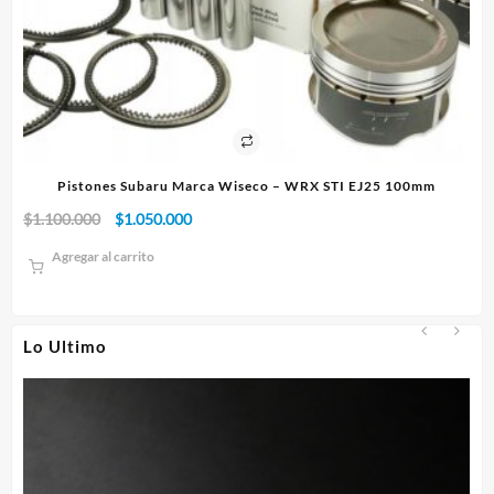
Pistones Subaru Marca Wiseco – WRX STI EJ25 100mm
El
El
$
1.100.000
$
1.050.000
$
1
precio
precio
Agregar al carrito
original
actual
era:
es:
$1.100.000.
$1.050.000.
Lo Ultimo