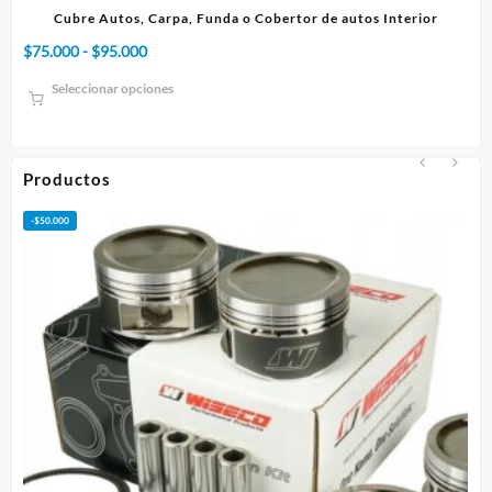
or
Cubre Autos, Carpa, Funda o Cobertor de autos Interior
Cu
Rango
$
75.000
-
$
95.000
$
4
de
Seleccionar opciones
precios:
desde
$75.000
hasta
Productos
$95.000
-
$
50.000
-
$
1