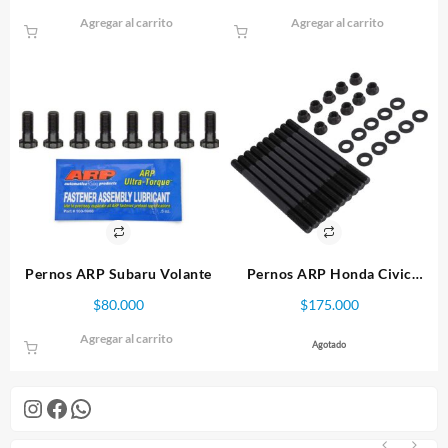
precio
precio
Agregar al carrito
Agregar al carrito
original
actual
era:
es:
$355.000.
$335.00
Pernos ARP Subaru Volante
Pernos ARP Honda Civic
(DY16) Culata
$
80.000
$
175.000
Agregar al carrito
Agotado
Instagram
Facebook
WhatsApp