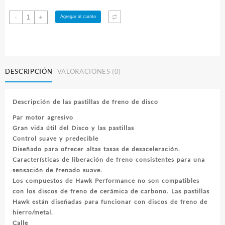
Pastillas
-
+
Agregar al carrito
Frenos
Hawk
Subaru
STI
2019
DESCRIPCIÓN
VALORACIONES (0)
"Frenos
Verde
Fluor"
Descripción de las pastillas de freno de disco
Traseras
Par motor agresivo
cantidad
Gran vida útil del Disco y las pastillas
Control suave y predecible
Diseñado para ofrecer altas tasas de desaceleración.
Características de liberación de freno consistentes para una
sensación de frenado suave.
Los compuestos de Hawk Performance no son compatibles
con los discos de freno de cerámica de carbono. Las pastillas
Hawk están diseñadas para funcionar con discos de freno de
hierro/metal.
Calle