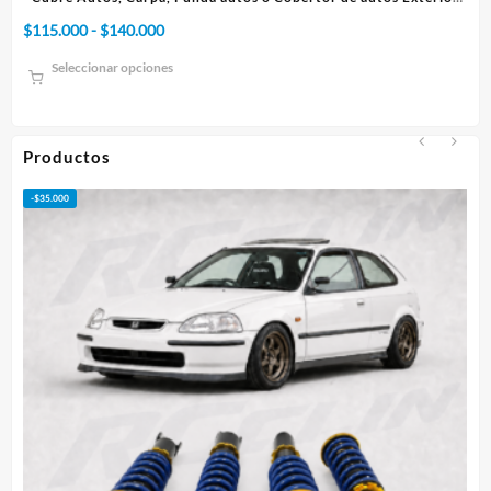
Rango
$
75.000
-
$
95.000
de
Seleccionar opciones
precios:
desde
$75.000
hasta
Productos
$95.000
-
$
50.000