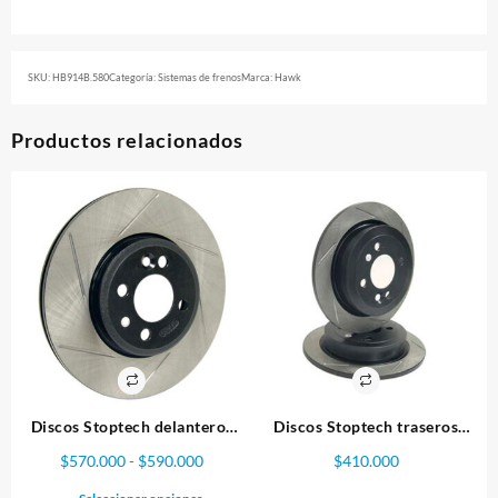
SKU:
HB914B.580
Categoría:
Sistemas de frenos
Marca:
Hawk
Productos relacionados
Discos Stoptech delanteros
Discos Stoptech traseros
Subaru STI
Mitsubishi
Rango
$
570.000
-
$
590.000
$
410.000
de
Este