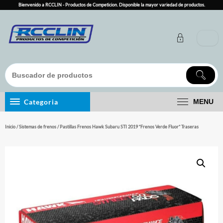
Skip
Bienvenido a RCCLIN - Productos de Competicion. Disponible la mayor variedad de productos.
to
content
Categoria
MENU
Inicio
/
Sistemas de frenos
/ Pastillas Frenos Hawk Subaru STI 2019 “Frenos Verde Fluor” Traseras