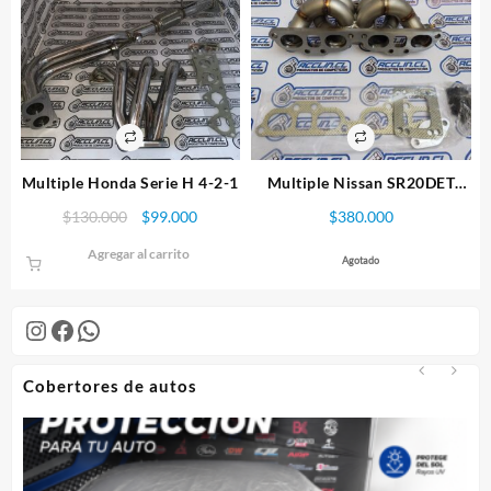
Multiple Honda Serie H 4-2-1
Multiple Nissan SR20DET
T3/T4 en 3mm
El
El
$
130.000
$
99.000
$
380.000
precio
precio
Agregar al carrito
original
actual
Agotado
era:
es:
$130.000.
$99.000.
Instagram
Facebook
WhatsApp
Cobertores de autos