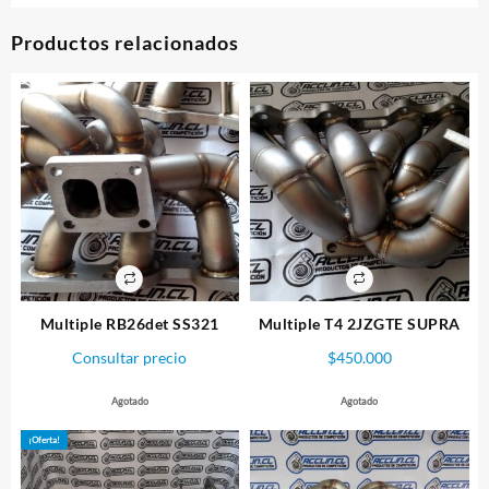
Productos relacionados
Multiple RB26det SS321
Multiple T4 2JZGTE SUPRA
Consultar precio
$
450.000
Agotado
Agotado
¡Oferta!