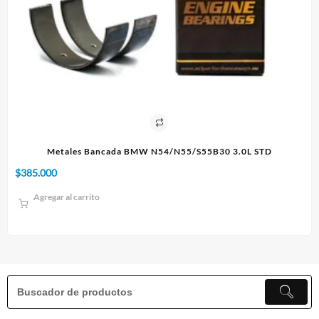
L STD
Paño 60x90cm
$
10.000
Agregar al carrito