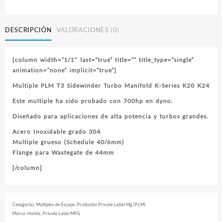
DESCRIPCIÓN
VALORACIONES (0)
[column width=”1/1″ last=”true” title=”” title_type=”single”
animation=”none” implicit=”true”]
Multiple PLM T3 Sidewinder Turbo Manifold K-Series K20 K24
Este multiple ha sido probado con 700hp en dyno.
Diseñado para aplicaciones de alta potencia y turbos grandes.
Acero Inoxidable grado 304
Multiple grueso (Schedule 40/6mm)
Flange para Wastegate de 44mm
[/column]
Categorías:
Multiples de Escape
,
Productos Private Label Mg (PLM)
Marca:
Honda
,
Private Label MFG