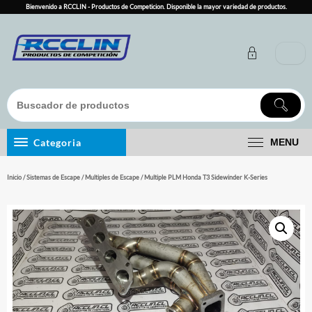
Skip
Bienvenido a RCCLIN - Productos de Competicion. Disponible la mayor variedad de productos.
to
content
Categoria
MENU
Inicio
/
Sistemas de Escape
/
Multiples de Escape
/ Multiple PLM Honda T3 Sidewinder K-Series