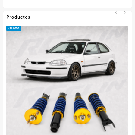
desde
$75.000
hasta
Productos
$95.000
-
$
50.000