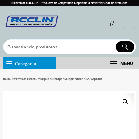
Skip
Bienvenido a RCCLIN - Productos de Competicion. Disponible la mayor variedad de productos.
to
content
Categoria
MENU
Inicio
/
Sistemas de Escape
/
Multiples de Escape
/ Múltiple Nissan SR20 Aspirado