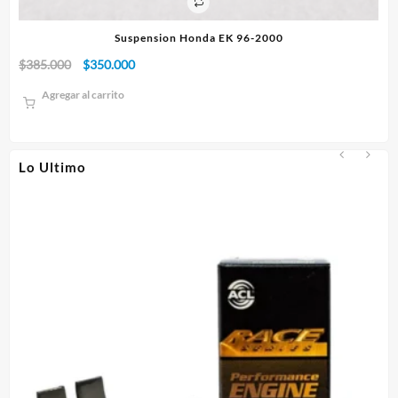
Suspension Honda EK 96-2000
El
El
$
385.000
$
350.000
$
1
precio
precio
Agregar al carrito
original
actual
era:
es:
$385.000.
$350.000.
Lo Ultimo