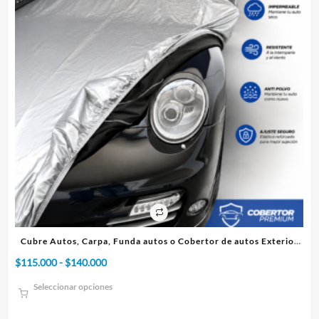
ico
Cubre Autos, Carpa, Funda autos o Cobertor de autos Exterior
Premium
Rango
$
115.000
-
$
140.000
$
7
de
Seleccionar opciones
precios:
desde