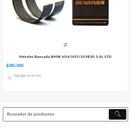
IE
Metales Bancada BMW N54/N55/S55B30 3.0L STD
$
385.000
$
1
Agregar al carrito