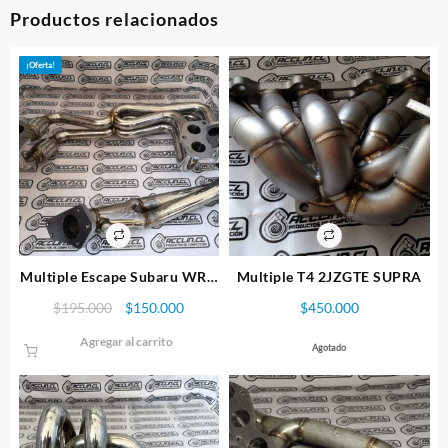
Productos relacionados
¡Oferta!
Multiple Escape Subaru WRX
Multiple T4 2JZGTE SUPRA
y STI Ej20 4-2-1
El
El
$
195.000
$
150.000
$
450.000
precio
precio
Agregar al carrito
original
actual
Agotado
era:
es:
$195.000.
$150.000.