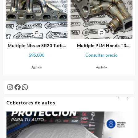
Multiple Nissan SR20 Turbo
Multiple PLM Honda T3
Silvia
Sidewinder K-Series
$
95.000
Consultar precio
Agotado
Agotado
Instagram
Facebook
WhatsApp
Cobertores de autos