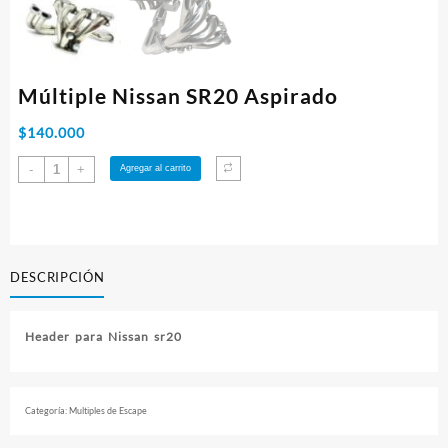
Múltiple Nissan SR20 Aspirado
$
140.000
Múltiple
-
+
Agregar al carrito
Nissan
SR20
Aspirado
cantidad
DESCRIPCIÓN
Header para Nissan sr20
Categoría:
Multiples de Escape