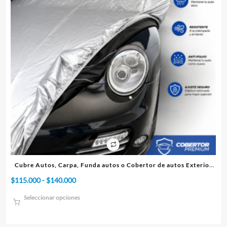
terior
Cubre Autos, Carpa, Funda o Cobertor de autos Interior
Rango
$
75.000
-
$
95.000
de
Seleccionar opciones
precios:
desde
$75.000