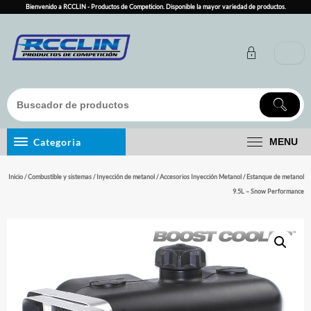
Skip
Bienvenido a RCCLIN - Productos de Competicion. Disponible la mayor variedad de productos.
to
content
Categoria
MENU
Inicio
/
Combustible y sistemas
/
Inyección de metanol
/
Accesorios Inyección Metanol
/ Estanque de metanol
9.5L – Snow Performance