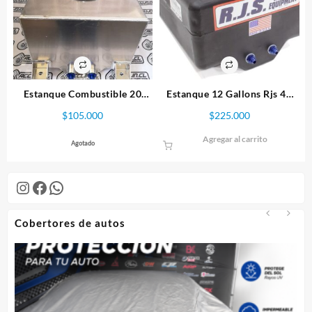
Estanque Combustible 20
Estanque 12 Gallons Rjs 45
litros ST1.
Lts
$
105.000
$
225.000
Agregar al carrito
Agotado
Instagram
Facebook
WhatsApp
Cobertores de autos