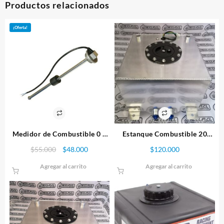
Productos relacionados
¡Oferta!
Medidor de Combustible 0 a
Estanque Combustible 20
90 Ohms
litros ST2.
El
El
$
55.000
$
48.000
$
120.000
precio
precio
Agregar al carrito
Agregar al carrito
original
actual
era:
es:
$55.000.
$48.000.