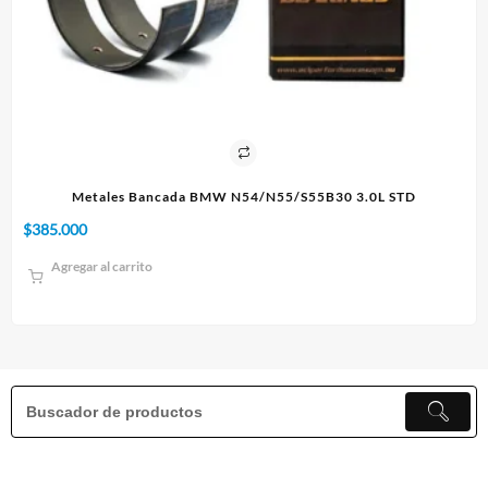
D
Paño 60x90cm
$
10.000
Agregar al carrito