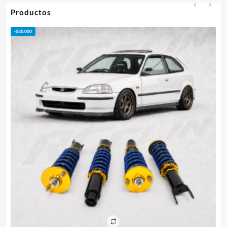
hasta
Productos
$95.000
-
$
50.000