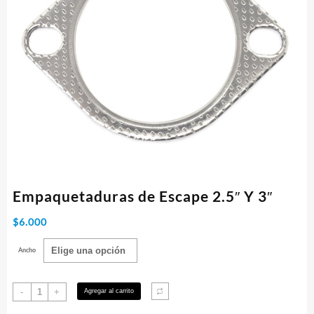
Empaquetaduras de Escape 2.5″ Y 3″
$
6.000
Ancho
Empaquetaduras
-
+
Agregar al carrito
de