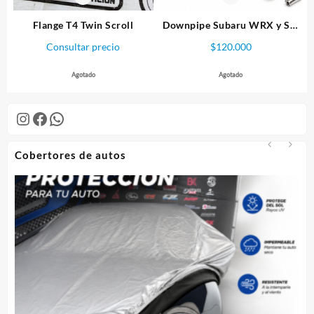
la
página
Flange T4 Twin Scroll
Downpipe Subaru WRX y STI
de
V2.0
Consultar precio
$
120.000
producto
Agotado
Agotado
Instagram
Facebook
WhatsApp
Cobertores de autos