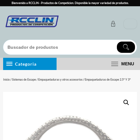
Skip
Bienvenido a RCCLIN - Productos de Competicion. Disponible la mayor variedad de productos.
to
content
Categoria
MENU
Inicio
/
Sistemas de Escape
/
Empaquetaduras y otros accesorios
/ Empaquetaduras de Escape 2.5″ Y 3″