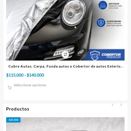
os Exterior
Cubre Autos, Carpa, Funda o Cobertor de autos Interio
Rango
$
75.000
-
$
95.000
de
Seleccionar opciones
precios:
desde
$75.000
hasta
Productos
$95.000
-
$
50.000