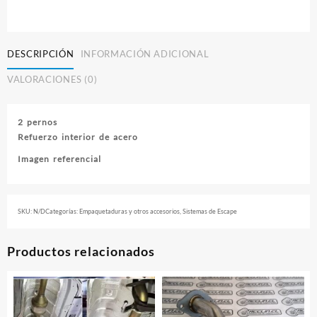
Escape
2.5"
Y
3"
DESCRIPCIÓN
INFORMACIÓN ADICIONAL
cantidad
VALORACIONES (0)
2 pernos
Refuerzo interior de acero
Imagen referencial
SKU:
N/D
Categorías:
Empaquetaduras y otros accesorios
,
Sistemas de Escape
Productos relacionados