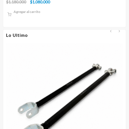
El
El
$
1.180.000
$
1.080.000
$
1
precio
precio
Agregar al carrito
original
actual
era:
es:
$1.180.000.
$1.080.000.
Lo Ultimo