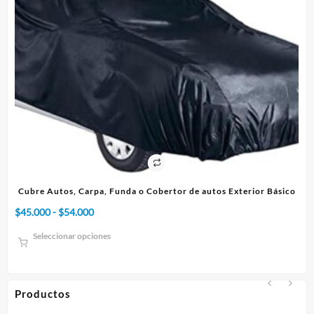
Cubre Autos, Carpa, Funda o Cobertor de autos Exterior Básico
Cu
Rango
$
45.000
-
$
54.000
$
1
de
Seleccionar opciones
precios:
desde
$45.000
hasta
Productos
$54.000