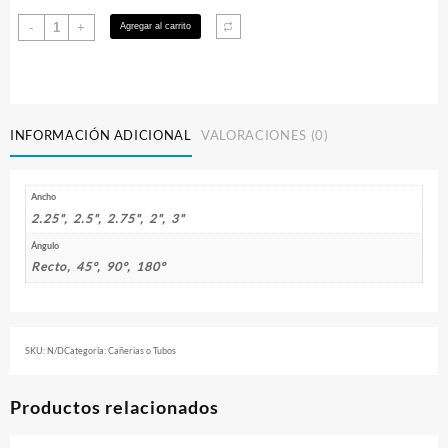
hasta
Cañeria
-
+
Agregar al carrito
$14.500
Aluminio
30cm
largo.
cantidad
INFORMACIÓN ADICIONAL
VALORACIONES (0)
Ancho
2.25", 2.5", 2.75", 2", 3"
Ángulo
Recto, 45°, 90°, 180°
SKU:
N/D
Categoría:
Cañerias o Tubos
Productos relacionados