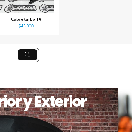
Cubre turbo T4
$
45.000
.
ior y Exterior