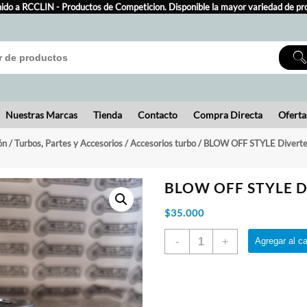
ido a RCCLIN - Productos de Competicion. Disponible la mayor variedad de pr
Nuestras Marcas
Tienda
Contacto
Compra Directa
Oferta
ón
/
Turbos, Partes y Accesorios
/
Accesorios turbo
/ BLOW OFF STYLE Diverte
BLOW OFF STYLE D
$
35.000
BLOW
OFF
STYLE
Diverter
-
+
Agregar al ca
cantidad