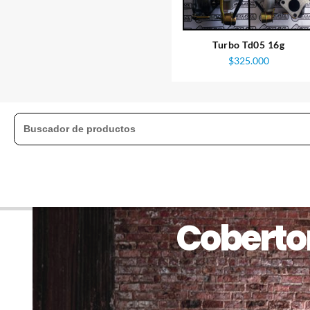
Turbo Td05 16g
$
325.000
Cobertor