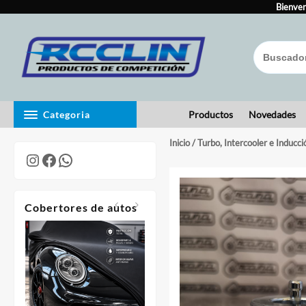
Skip
to
Bienven
content
Categoria
Productos
Novedades
Inicio
/
Turbo, Intercooler e Inducci
Instagram
Facebook
WhatsApp
Cobertores de autos