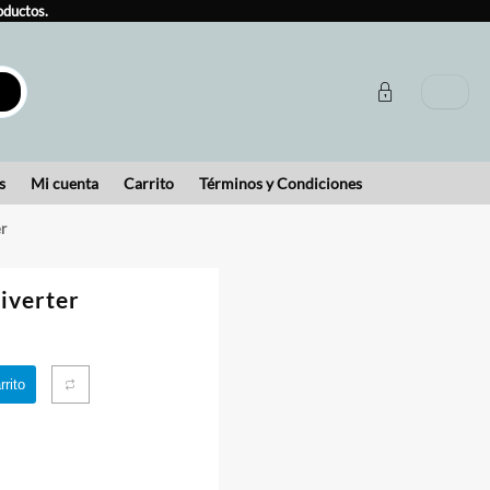
oductos.
s
Mi cuenta
Carrito
Términos y Condiciones
r
iverter
rrito