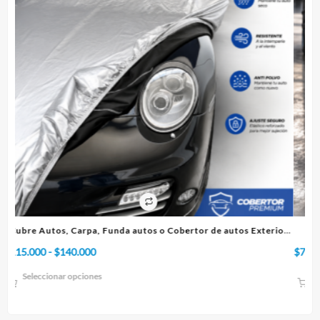
erior
Cubre Autos, Carpa, Funda o Cobertor de autos Interior
Rango
$
75.000
-
$
95.000
de
Seleccionar opciones
precios:
desde
$75.000