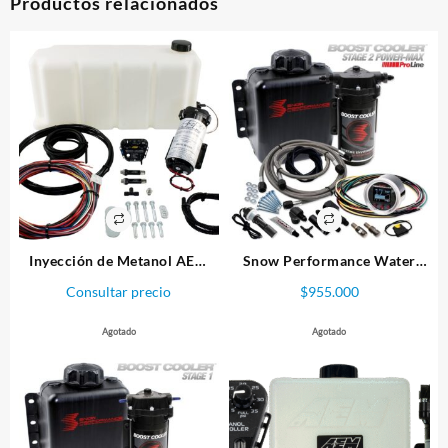
Productos relacionados
Inyección de Metanol AEM
Snow Performance Water
20Lts.
Methanol Injection Stage 2E
Consultar precio
$
955.000
Power-Max (Pro-Line)
Agotado
Agotado