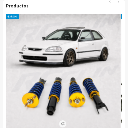
hasta
Productos
$95.000
-
$
50.000