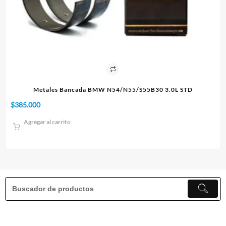
D
Paño 60x90cm
$
10.000
Agregar al carrito