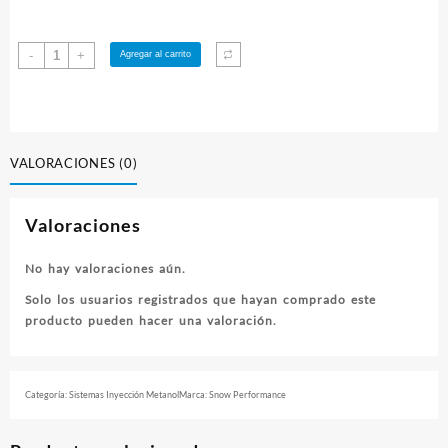
Bloques
-
+
Agregar al carrito
de
distribución
4
puertos
Snow
VALORACIONES (0)
Performance
cantidad
Valoraciones
No hay valoraciones aún.
Solo los usuarios registrados que hayan comprado este
producto pueden hacer una valoración.
Categoría:
Sistemas Inyección Metanol
Marca:
Snow Performance