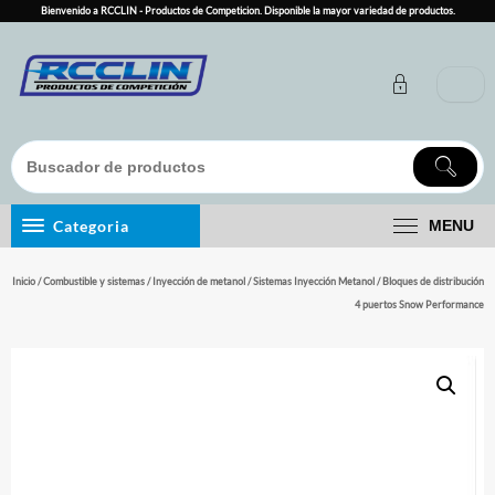
Skip
Bienvenido a RCCLIN - Productos de Competicion. Disponible la mayor variedad de productos.
to
content
Categoria
MENU
Inicio
/
Combustible y sistemas
/
Inyección de metanol
/
Sistemas Inyección Metanol
/ Bloques de distribución
4 puertos Snow Performance