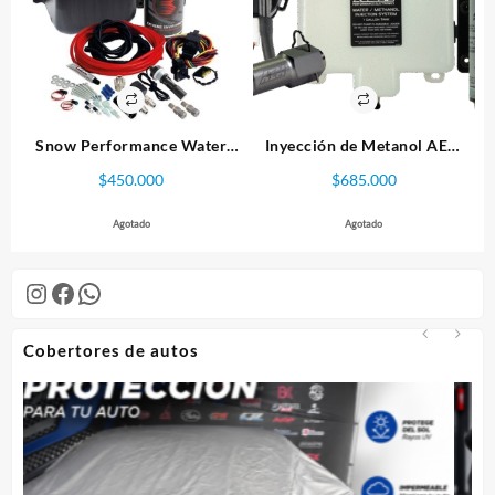
Snow Performance Water
Inyección de Metanol AEM
Methanol Injection Stage 1
1.1 GALLON MAP. V3
$
450.000
$
685.000
Agotado
Agotado
Instagram
Facebook
WhatsApp
Cobertores de autos