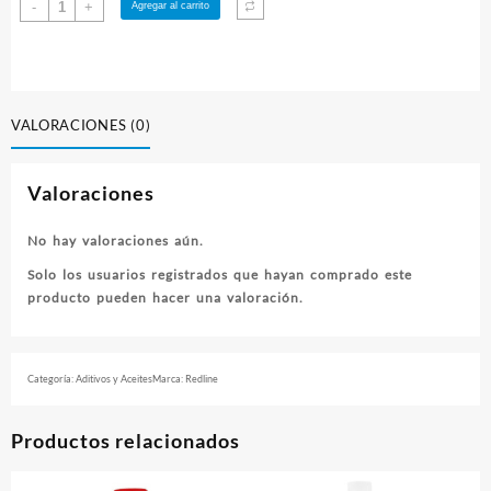
ACEITE
-
+
Agregar al carrito
REDLINE
MT90
cantidad
VALORACIONES (0)
Valoraciones
No hay valoraciones aún.
Solo los usuarios registrados que hayan comprado este
producto pueden hacer una valoración.
Categoría:
Aditivos y Aceites
Marca:
Redline
Productos relacionados