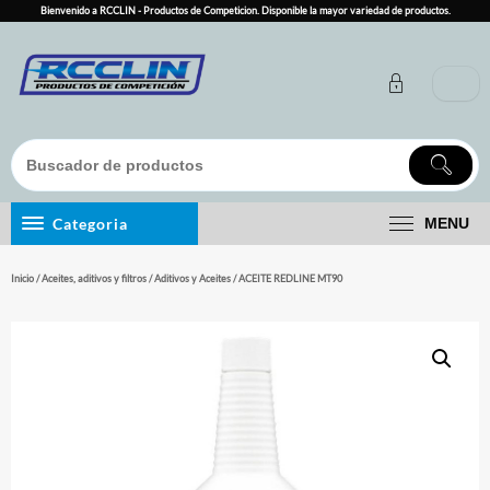
Skip
Bienvenido a RCCLIN - Productos de Competicion. Disponible la mayor variedad de productos.
to
content
Categoria
MENU
Inicio
/
Aceites, aditivos y filtros
/
Aditivos y Aceites
/ ACEITE REDLINE MT90