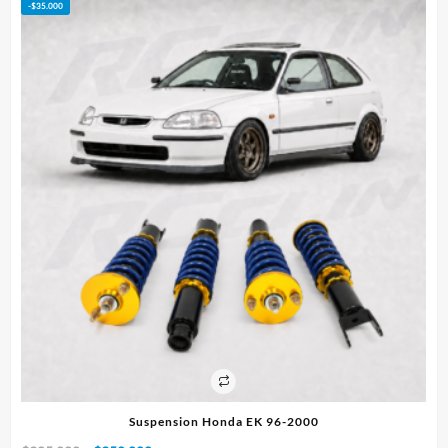
-
$
50.000
Pistones Subaru Marca Wiseco – WRX STI EJ25 100mm