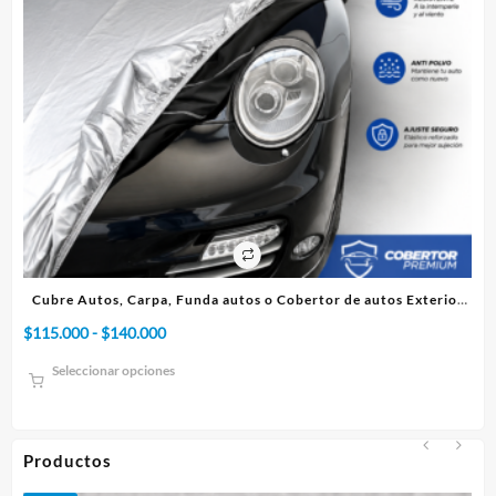
s Exterior
Cubre Autos, Carpa, Funda o Cobertor de autos Interior
Rango
$
75.000
-
$
95.000
de
Seleccionar opciones
precios:
desde
$75.000
hasta
Productos
$95.000