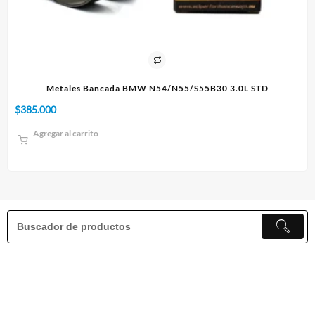
L STD
Paño 60x90cm
$
10.000
Agregar al carrito