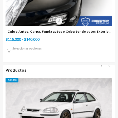
xterior
Cubre Autos, Carpa, Funda o Cobertor de autos Interior
Rango
$
75.000
-
$
95.000
de
Seleccionar opciones
precios:
desde
$75.000
hasta
Productos
$95.000
-
$
50.000