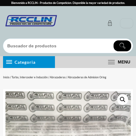
Skip
Bienvenido a RCCLIN - Productos de Competicion. Disponible la mayor variedad de productos.
to
content
Categoria
MENU
Inicio
/
Turbo, Intercooler e Inducción
/
Abrazaderas
/ Abrazaderas de Admision Oring