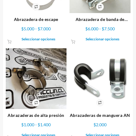
Abrazadera de escape
Abrazadera de banda de
escape
Rango
Rango
$
5.000
-
$
7.000
$
6.000
-
$
7.500
de
de
Este
Este
Seleccionar opciones
Seleccionar opciones
precios:
precios:
producto
producto
desde
desde
tiene
tiene
$5.000
$6.000
múltiples
múltiples
hasta
hasta
variantes.
variantes.
$7.000
$7.500
Las
Las
opciones
opciones
se
se
pueden
pueden
elegir
elegir
en
en
la
la
Abrazaderas de alta presión
Abrazaderas de manguera AN
página
página
de
de
Rango
$
1.000
-
$
1.400
$
2.000
producto
producto
de
Este
Este
Seleccionar opciones
Seleccionar opciones