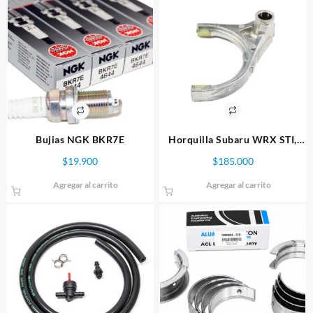
Bujias NGK BKR7E
Horquilla Subaru WRX STI,
Caja 6ta. palanca de cambios
$
19.900
$
185.000
de 3ª y 4ª marcha
Agregar al carrito
Agregar al carrito