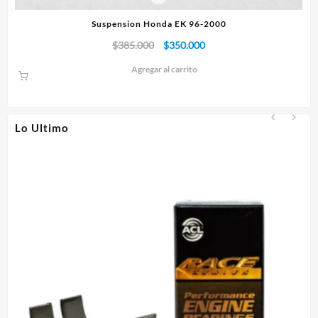
Suspension Honda EK 96-2000
Pisto
El
El
$
385.000
$
350.000
precio
precio
Agregar al carrito
original
actual
era:
es:
$385.000.
$350.000.
Lo Ultimo