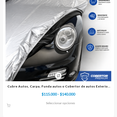
, Carpa, Funda autos o Cobertor de autos Exterior
Cubre Autos, Ca
Premium
Rango
$
115.000
-
$
140.000
de
Seleccionar opciones
precios:
desde
$115.000