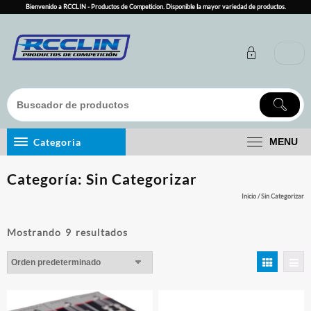
Skip
Bienvenido a RCCLIN - Productos de Competicion. Disponible la mayor variedad de productos.
to
content
Categoria
MENU
Categoría:
Sin Categorizar
Inicio
/ Sin Categorizar
Mostrando 9 resultados