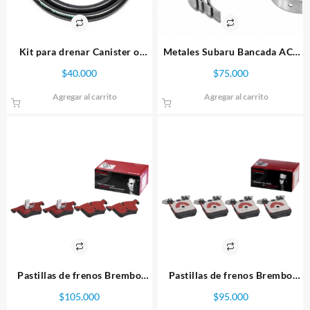
Kit para drenar Canister o
Metales Subaru Bancada ACL
Depositos de Aceite Marca
5ta Aluminio
$
40.000
$
75.000
Radium
Agregar al carrito
Agregar al carrito
Pastillas de frenos Brembo
Pastillas de frenos Brembo
Frontales BMW Serie
Traseras BMW Serie
$
105.000
$
95.000
M2/M3/M4. Delanteras
M2/M3/M4. Traseras